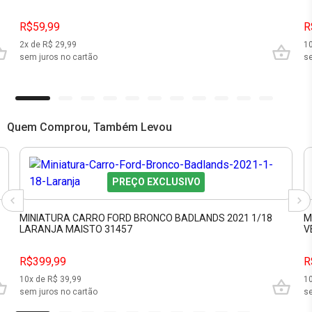
R$59,99
R
2
x de R$
29,99
1
sem juros no cartão
se
Quem Comprou, Também Levou
PREÇO EXCLUSIVO
MINIATURA CARRO FORD BRONCO BADLANDS 2021 1/18
M
LARANJA MAISTO 31457
V
R$399,99
R
10
x de R$
39,99
1
sem juros no cartão
se