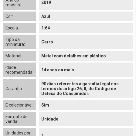
Ano do
2019
modelo:
Cor:
Azul
Escala:
1:64
Tipo da
Carro
miniatura:
Material:
Metal com detalhes em plástico
Idade
14 anos ou mais
recomendada:
90 dias referentes à garantia legal nos
Garantia:
termos do artigo 26, II, do Código de
Defesa do Consumidor.
É colecionável:
Sim
Formato de
Unidade
venda:
Unidades por
1