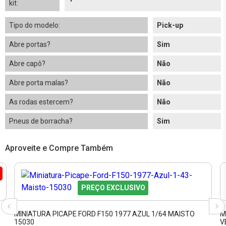
kit:
Tipo do modelo:
Pick-up
Abre portas?
Sim
Abre capô?
Não
Abre porta malas?
Não
As rodas estercem?
Não
Pneus de borracha?
Sim
Aproveite e Compre Também
PREÇO EXCLUSIVO
MINIATURA PICAPE FORD F150 1977 AZUL 1/64 MAISTO
M
15030
V