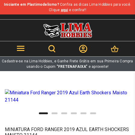
Iniciante em Plastimodelismo?
Confira as dicas Lima Hobbies para você.
b
Clique
aqui
e confira!!
Cadastre-se na Lima Hobbies, e Ganhe Frete Grátis em sua Primeira Compra
usando o Cupom
"FRETENAFAIXA"
e aproveite!
MINIATURA FORD RANGER 2019 AZUL EARTH SHOCKERS