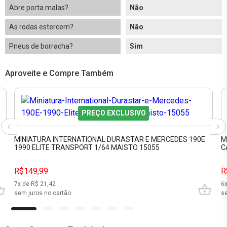
Abre porta malas?
Não
As rodas estercem?
Não
Pneus de borracha?
Sim
Aproveite e Compre Também
PREÇO EXCLUSIVO
MINIATURA INTERNATIONAL DURASTAR E MERCEDES 190E
M
1990 ELITE TRANSPORT 1/64 MAISTO 15055
C
R$149,99
R
7
x de R$
21,42
6
sem juros no cartão
se