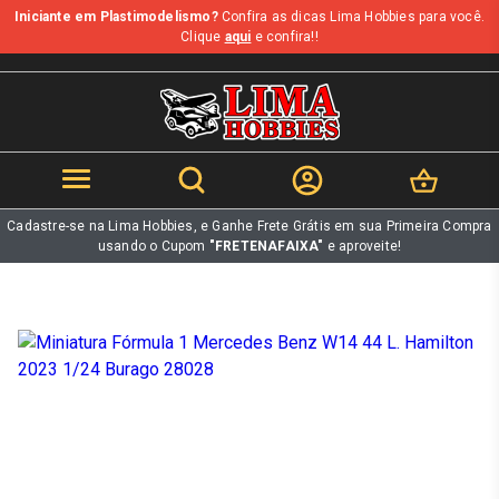
Iniciante em Plastimodelismo?
Confira as dicas Lima Hobbies para você.
b
Clique
aqui
e confira!!
Cadastre-se na Lima Hobbies, e Ganhe Frete Grátis em sua Primeira Compra
usando o Cupom
"FRETENAFAIXA"
e aproveite!