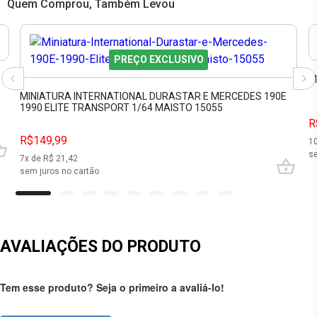
Quem Comprou, Também Levou
PREÇO EXCLUSIVO
M
MINIATURA INTERNATIONAL DURASTAR E MERCEDES 190E
1990 ELITE TRANSPORT 1/64 MAISTO 15055
R
R$149,99
1
se
7
x de R$
21,42
sem juros no cartão
AVALIAÇÕES DO PRODUTO
Tem esse produto? Seja o primeiro a avaliá-lo!