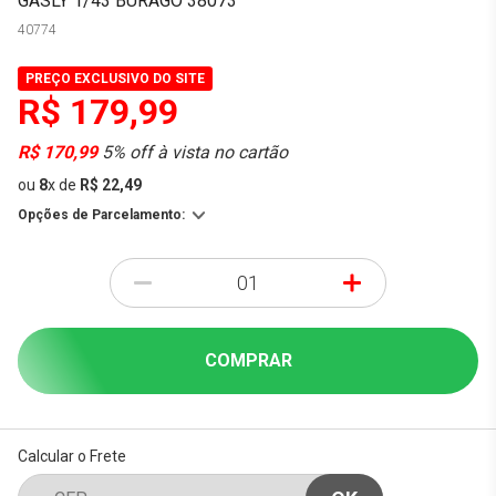
GASLY 1/43 BURAGO 38073
40774
PREÇO EXCLUSIVO DO SITE
R$ 179,99
R$ 170,99
5% off à vista no cartão
ou
8
x
de
R$ 22,49
Opções de Parcelamento:
-
+
COMPRAR
Calcular o Frete