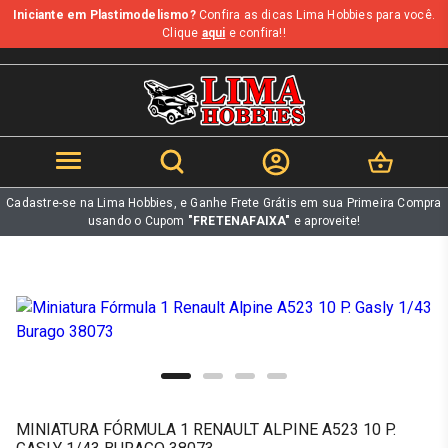
Iniciante em Plastimodelismo?
Confira as dicas Lima Hobbies para você.
b
Clique
aqui
e confira!!
Cadastre-se na Lima Hobbies, e Ganhe Frete Grátis em sua Primeira Compra
usando o Cupom
"FRETENAFAIXA"
e aproveite!
MINIATURA FÓRMULA 1 RENAULT ALPINE A523 10 P.