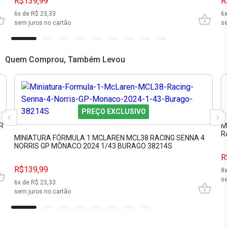
R$139,99
R
6
x de R$
23,33
6
sem juros no cartão
se
Quem Comprou, Também Levou
PREÇO EXCLUSIVO
R
M
R
MINIATURA FÓRMULA 1 MCLAREN MCL38 RACING SENNA 4
NORRIS GP MÔNACO 2024 1/43 BURAGO 38214S
R
R$139,99
8
se
6
x de R$
23,33
sem juros no cartão