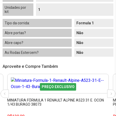
Unidades por
1
kit:
Tipo da corrida:
Formula 1
Abre portas?
Não
Abre capo?
Não
As Rodas Estercem?
Não
Aproveite e Compre Também
PREÇO EXCLUSIVO
MINIATURA FÓRMULA 1 RENAULT ALPINE A523 31 E. OCON
M
1/43 BURAGO 38073
P