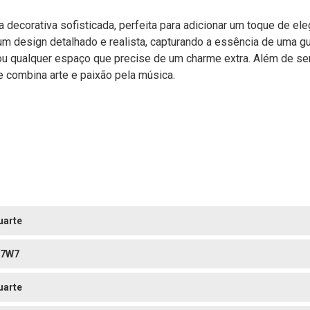
a decorativa sofisticada, perfeita para adicionar um toque de el
 um design detalhado e realista, capturando a essência de uma gu
a ou qualquer espaço que precise de um charme extra. Além de s
 combina arte e paixão pela música.
uarte
47W7
uarte