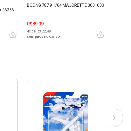
5
BOEING 787 9 1/64 MAJORETTE 3001000
MERCEDE
A 36356
MAJORE
R$89,99
R$79,9
4
x de R$
22,49
3
x de R$
sem juros no cartão
sem juros