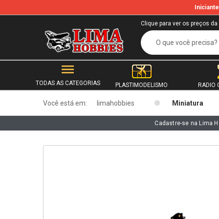
Inician
b
Clique para ver os preços da
TODAS AS CATEGORIAS
PLASTIMODELISMO
RADIO 
Você está em:
limahobbies
Miniatura
Cadastre-se na Lima H