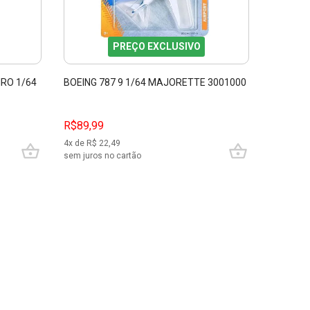
PREÇO EXCLUSIVO
RO 1/64
BOEING 787 9 1/64 MAJORETTE 3001000
MITSUBI
E FURIO
R$89,99
R$389,
4
x de R$
22,49
10
x de R$
sem juros no cartão
sem juros