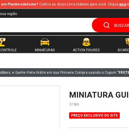
te em Plastimodelismo?
Confira as dicas Lima Hobbies para você. Clique
aqui
e
 sua região
CONTROLE
MINIATURAS
ACTION FIGURES
BOARD
obbies, e Ganhe Frete Grátis em sua Primeira Compra usando o Cupom
"FRET
MINIATURA GU
37389
PREÇO EXCLUSIVO DO SITE