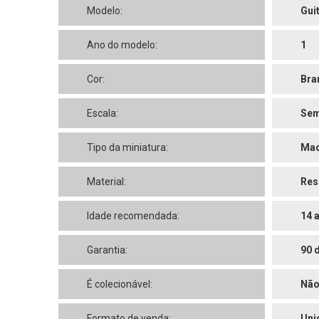
Modelo:
Gui
Ano do modelo:
1
Cor:
Bra
Escala:
Sem
Tipo da miniatura:
Maq
Material:
Res
Idade recomendada:
14 
Garantia:
90 
É colecionável:
Nã
Formato de venda:
Uni