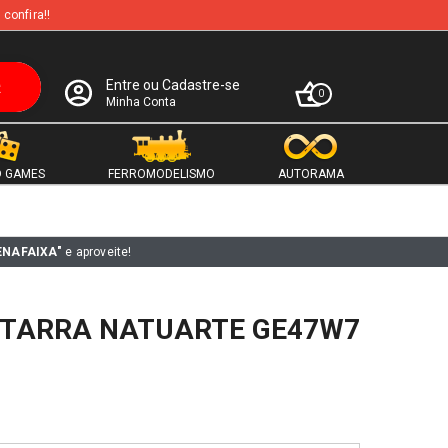
 confira!!
Entre ou Cadastre-se
0
Minha Conta
 GAMES
FERROMODELISMO
AUTORAMA
ENAFAIXA"
e aproveite!
ITARRA NATUARTE GE47W7