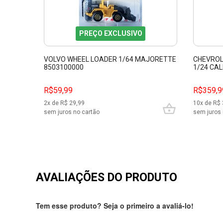
PREÇO EXCLUSIVO
VOLVO WHEEL LOADER 1/64 MAJORETTE
CHEVROL
8503100000
1/24 CAL
R$59,99
R$359,9
2
x de R$
29,99
10
x de R$
sem juros no cartão
sem juros 
AVALIAÇÕES DO PRODUTO
Tem esse produto? Seja o primeiro a avaliá-lo!