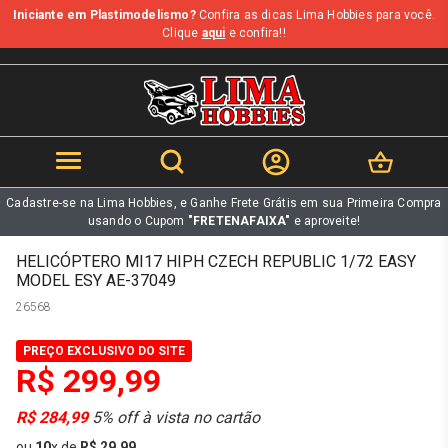
Iniciante em Plastimodelismo?
Confira as dicas Lima Hobbies para você.
b
Clique
aqui
e confira!!
Cadastre-se na Lima Hobbies, e Ganhe Frete Grátis em sua Primeira Compra
usando o Cupom
"FRETENAFAIXA"
e aproveite!
HELICÓPTERO MI17 HIPH CZECH REPUBLIC 1/72 EASY
MODEL ESY AE-37049
26568
PREÇO EXCLUSIVO DO SITE
R$ 299,99
R$ 284,99
5% off à vista no cartão
ou
10
x
de
R$ 29,99