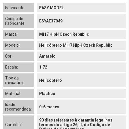
Fabricante:
EASY MODEL
Código do
ESYAE37049
Fabricante:
Marca:
Mi17 HipH Czech Republic
Modelo:
Helicóptero Mi17 HipH Czech Republic
Cor:
Amarelo
Escala:
1:72
Tipo da
Helicóptero
miniatura:
Material:
Plástico
Idade
0-6 meses
recomendada:
90 dias referentes à garantia legal nos
Garantia:
termos do artigo 26, II, do Código de