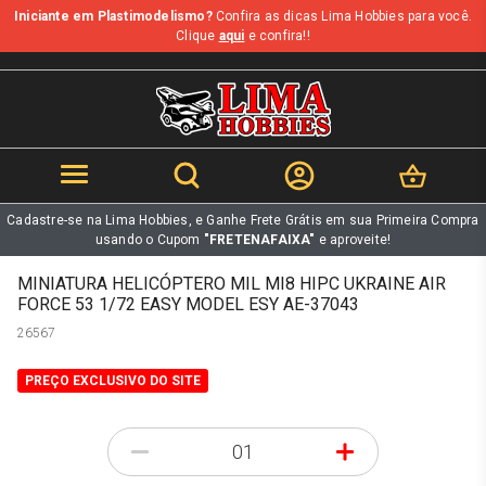
Iniciante em Plastimodelismo?
Confira as dicas Lima Hobbies para você.
b
Clique
aqui
e confira!!
Cadastre-se na Lima Hobbies, e Ganhe Frete Grátis em sua Primeira Compra
usando o Cupom
"FRETENAFAIXA"
e aproveite!
MINIATURA HELICÓPTERO MIL MI8 HIPC UKRAINE AIR
FORCE 53 1/72 EASY MODEL ESY AE-37043
26567
PREÇO EXCLUSIVO DO SITE
-
+