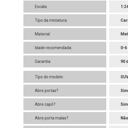
Escala:
1:2
Tipo da miniatura:
Car
Material:
Met
Idade recomendada:
0-6
Garantia:
90 
Tipo do modelo:
SU
Abre portas?
Sim
Abre capô?
Sim
Abre porta malas?
Nã