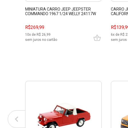
MINIATURA CARRO JEEP JEEPSTER
CARRO J
COMMANDO 1967 1/24 WELLY 24117W
CALIFOR
R$269,99
R$139,9
10
x de R$
26,99
6
x de R$
2
sem juros no cartão
sem juros 