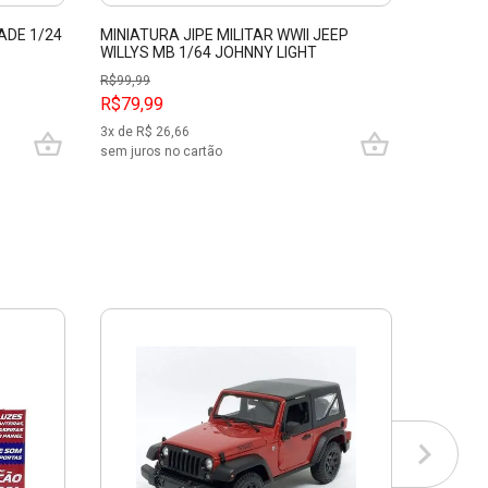
ADE 1/24
MINIATURA JIPE MILITAR WWII JEEP
MINIATU
WILLYS MB 1/64 JOHNNY LIGHT
1/27 SP
31245
R$
99,99
R$79,99
R$199,
3
x de R$
26,66
9
x de R$
sem juros no cartão
sem juros