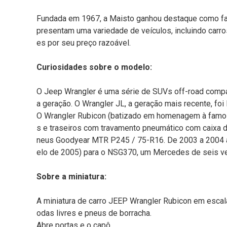
Fundada em 1967, a Maisto ganhou destaque como fa
presentam uma variedade de veículos, incluindo carr
es por seu preço razoável.
Curiosidades sobre o modelo:
O Jeep Wrangler é uma série de SUVs off-road compa
a geração. O Wrangler JL, a geração mais recente, fo
O Wrangler Rubicon (batizado em homenagem à famosa 
s e traseiros com travamento pneumático com caixa de
neus Goodyear MTR P245 / 75-R16. De 2003 a 2004 
elo de 2005) para o NSG370, um Mercedes de seis ve
Sobre a miniatura:
A miniatura de carro JEEP Wrangler Rubicon em escala
odas livres e pneus de borracha.
Abre portas e o capô.