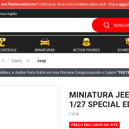
te em Plastimodelismo?
Confira as dicas Lima Hobbies para você. Clique
aqui
e
 sua região
CONTROLE
MINIATURAS
ACTION FIGURES
BOARD
Carro
Jeep
obbies, e Ganhe Frete Grátis em sua Primeira Compra usando o Cupom
"FRET
MINIATURA JE
1/27 SPECIAL 
23508
PREÇO EXCLUSIVO DO SITE