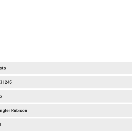
sto
31245
p
ngler Rubicon
l