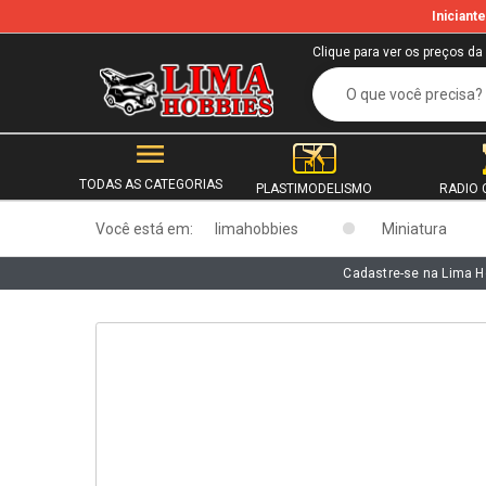
Inician
b
Clique para ver os preços da
TODAS AS CATEGORIAS
PLASTIMODELISMO
RADIO 
Você está em:
limahobbies
Miniatura
Cadastre-se na Lima H