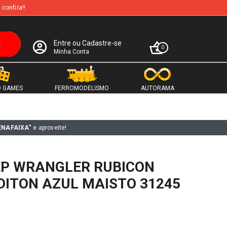
 confira!!
Entre ou Cadastre-se
0
Minha Conta
 GAMES
FERROMODELISMO
AUTORAMA
ENAFAIXA"
e aproveite!
EP WRANGLER RUBICON
EDITON AZUL MAISTO 31245