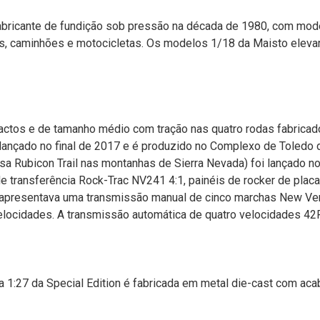
bricante de fundição sob pressão na década de 1980, com mode
os, caminhões e motocicletas. Os modelos 1/18 da Maisto eleva
ctos e de tamanho médio com tração nas quatro rodas fabricad
i lançado no final de 2017 e é produzido no Complexo de Toledo 
Rubicon Trail nas montanhas de Sierra Nevada) foi lançado no
 transferência Rock-Trac NV241 4:1, painéis de rocker de placa
apresentava uma transmissão manual de cinco marchas New Ve
locidades. A transmissão automática de quatro velocidades 42R
 1:27 da Special Edition é fabricada em metal die-cast com acab