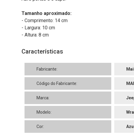
Tamanho aproximado:
- Comprimento: 14 cm
- Largura: 10 cm
- Altura: 8 cm
Características
Fabricante:
Mai
Código do Fabricante:
MAI
Marca:
Jee
Modelo:
Wra
Cor:
Azu