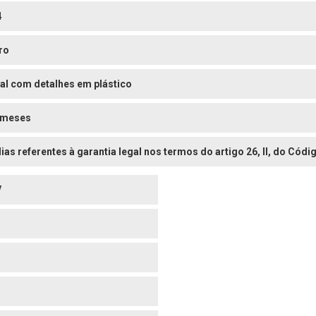
4
ro
al com detalhes em plástico
 meses
dias referentes à garantia legal nos termos do artigo 26, II, do Có
V
o