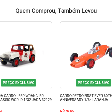
Quem Comprou, Também Levou
PREÇO EXCLUSIVO
PREÇO EXCLUSIVO
RA CARRO JEEP WRANGLER
CARRO RETRÔ FIRST EVER 60T
RASSIC WORLD 1/32 JADA 32129
ANNIVERSARY 1/64 LARANJA
MAJORETTE 212054103
9
R$79,99