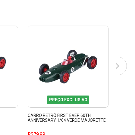
PREÇO EXCLUSIVO
H
CARRO RETRÔ FIRST EVER 60TH
CARRO R
ANNIVERSARY 1/64 VERDE MAJORETTE
ANNIVER
212054103
MAJORE
R$79,99
R$79,9