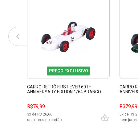
PREÇO EXCLUSIVO
CARRO RETRÔ FIRST EVER 60TH
CARRO R
ANNIVERSARY EDITION 1/64 BRANCO
ANNIVER
MAJORETTE 212054103
2120541
R$79,99
R$79,99
3
x de R$
26,66
3
x de R$
2
sem juros no cartão
sem juros 