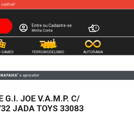
 confira!!
Entre ou Cadastre-se
0
Minha Conta
 GAMES
FERROMODELISMO
AUTORAMA
ENAFAIXA"
e aproveite!
G.I. JOE V.A.M.P. C/
/32 JADA TOYS 33083