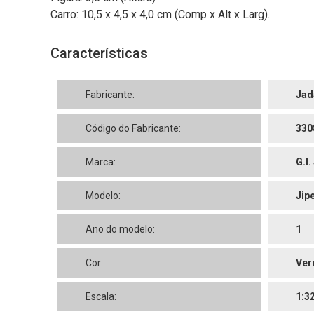
Carro: 10,5 x 4,5 x 4,0 cm (Comp x Alt x Larg).
Características
Fabricante:
Jad
Código do Fabricante:
330
Marca:
G.I.
Modelo:
Jip
Ano do modelo:
1
Cor:
Ver
Escala:
1:3