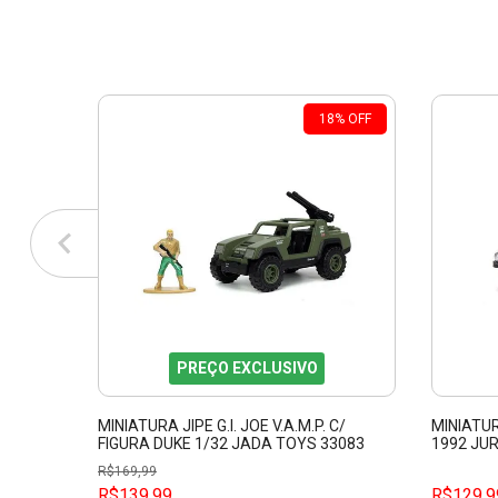
18
%
OFF
PREÇO EXCLUSIVO
MINIATURA JIPE G.I. JOE V.A.M.P. C/
MINIATU
FIGURA DUKE 1/32 JADA TOYS 33083
1992 JU
R$
169,99
R$139,99
R$129,9