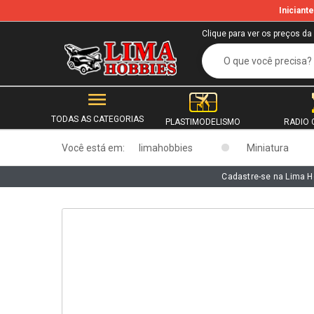
Inician
b
Clique para ver os preços da
TODAS AS CATEGORIAS
PLASTIMODELISMO
RADIO 
Você está em:
limahobbies
Miniatura
Cadastre-se na Lima H