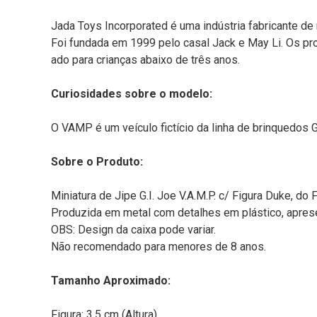
Jada Toys Incorporated é uma indústria fabricante de 
Foi fundada em 1999 pelo casal Jack e May Li. Os p
ado para crianças abaixo de três anos.
Curiosidades sobre o modelo:
O VAMP é um veículo fictício da linha de brinquedos 
Sobre o Produto:
Miniatura de Jipe G.I. Joe V.A.M.P. c/ Figura Duke, do F
Produzida em metal com detalhes em plástico, apresen
OBS: Design da caixa pode variar.
Não recomendado para menores de 8 anos.
Tamanho Aproximado:
Figura: 3,5 cm (Altura)