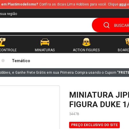
te em Plastimodelismo?
Confira as dicas Lima Hobbies para você. Clique
aqui
e
 sua região
CONTROLE
MINIATURAS
ACTION FIGURES
BOARD
Temático
obbies, e Ganhe Frete Grátis em sua Primeira Compra usando o Cupom
"FRET
MINIATURA JIPE 
FIGURA DUKE 1
34478
PREÇO EXCLUSIVO DO SITE