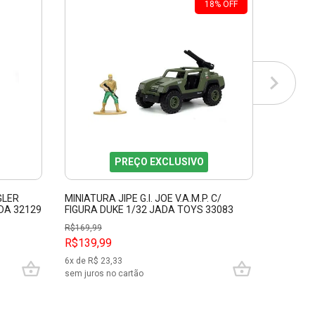
18
%
OFF
PREÇO EXCLUSIVO
GLER
MINIATURA JIPE G.I. JOE V.A.M.P. C/
CARRO R
DA 32129
FIGURA DUKE 1/32 JADA TOYS 33083
ANNIVE
MAJORE
R$
169,99
R$139,99
R$79,9
6
x de R$
23,33
3
x de R$
sem juros no cartão
sem juros