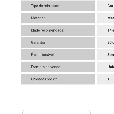
Tipo da miniatura:
Car
Material:
Met
Idade recomendada:
14 
Garantia:
90 
É colecionável:
Sim
Formato de venda:
Uni
Unidades por kit:
1