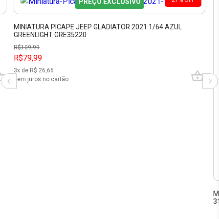
PREÇO EXCLUSIVO
MINIATURA PICAPE JEEP GLADIATOR 2021 1/64 AZUL
GREENLIGHT GRE35220
R$
109,99
R$79,99
3
x de R$
26,66
sem juros no cartão
M
3