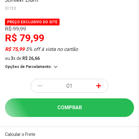
JOHNNY LIGHT
31120
PREÇO EXCLUSIVO DO SITE
R$ 99,99
R$ 79,99
R$ 75,99
5% off à vista no cartão
ou
3
x
de
R$ 26,66
Opções de Parcelamento:
-
+
COMPRAR
Calcular o Frete