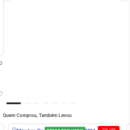
TO
Quem Comprou, Também Levou
27
%
OFF