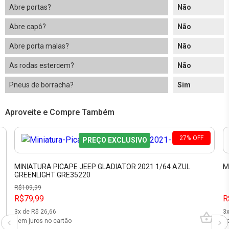
Abre portas?
Não
Abre capô?
Não
Abre porta malas?
Não
As rodas estercem?
Não
Pneus de borracha?
Sim
Aproveite e Compre Também
27
%
OFF
PREÇO EXCLUSIVO
MINIATURA PICAPE JEEP GLADIATOR 2021 1/64 AZUL
M
GREENLIGHT GRE35220
R$
109,99
R$79,99
R
3
x de R$
26,66
3
sem juros no cartão
se