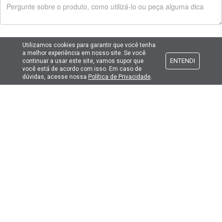
Enviar pergunta
Utilizamos cookies para garantir que você tenha
a melhor experiência em nosso site. Se você
ENTENDI
continuar a usar este site, vamos supor que
você está de acordo com isso. Em caso de
dúvidas, acesse nossa
Política de Privacidade
.
Cadastre seu e-mail
E fique por dentro das promoções e novidades da Lima Hobbies!
E-mail
Atendimento