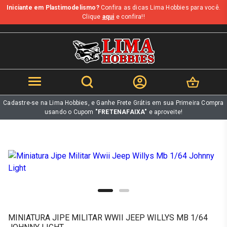
Iniciante em Plastimodelismo?
Confira as dicas Lima Hobbies para você.
b
Clique
aqui
e confira!!
Cadastre-se na Lima Hobbies, e Ganhe Frete Grátis em sua Primeira Compra
usando o Cupom
"FRETENAFAIXA"
e aproveite!
MINIATURA JIPE MILITAR WWII JEEP WILLYS MB 1/64