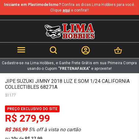
Iniciante em Plastimodelismo?
Confira as dicas Lima Hobbies para você.
b
Clique
aqui
e confira!!
Cadastre-se na Lima Hobbies, e Ganhe Frete Grátis em sua Primeira Compra
usando o Cupom
"FRETENAFAIXA"
e aproveite!
JIPE SUZUKI JIMNY 2018 LUZ E SOM 1/24 CALIFORNIA
COLLECTIBLES 68271A
31177
PREÇO EXCLUSIVO DO SITE
R$ 279,99
R$ 265,99
5% off à vista no cartão
ou
10
x
de
R$ 27,99