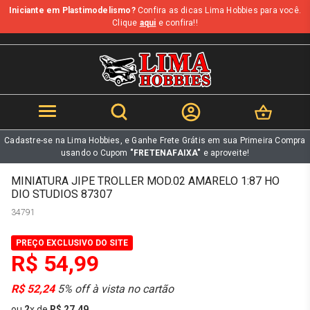
Iniciante em Plastimodelismo?
Confira as dicas Lima Hobbies para você.
b
Clique
aqui
e confira!!
Cadastre-se na Lima Hobbies, e Ganhe Frete Grátis em sua Primeira Compra
usando o Cupom
"FRETENAFAIXA"
e aproveite!
MINIATURA JIPE TROLLER MOD.02 AMARELO 1:87 HO
DIO STUDIOS 87307
34791
PREÇO EXCLUSIVO DO SITE
R$ 54,99
R$ 52,24
5% off à vista no cartão
ou
2
x
de
R$ 27,49