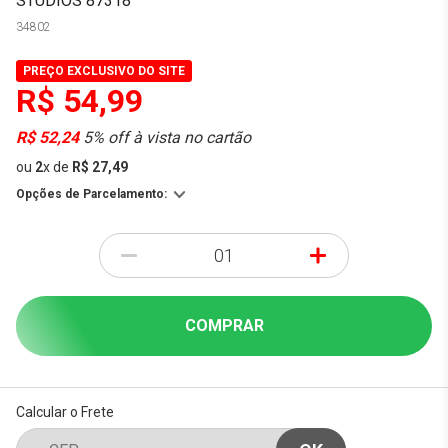
STUDIOS 87318
34802
PREÇO EXCLUSIVO DO SITE
R$ 54,99
R$ 52,24
5% off à vista no cartão
ou
2
x
de
R$ 27,49
Opções de Parcelamento:
-
+
COMPRAR
Calcular o Frete