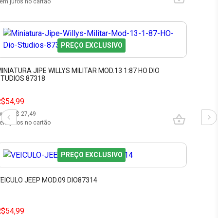
em juros no cartão
PREÇO EXCLUSIVO
INIATURA JIPE WILLYS MILITAR MOD.13 1:87 HO DIO
TUDIOS 87318
R$54,99
x de R$
27,49
em juros no cartão
PREÇO EXCLUSIVO
EICULO JEEP MOD.09 DIO87314
R$54,99