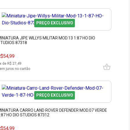
PREÇO EXCLUSIVO
INIATURA JIPE WILLYS MILITAR MOD.13 1:87 HO DIO
TUDIOS 87318
R$54,99
x de R$
27,49
em juros no cartão
PREÇO EXCLUSIVO
INIATURA CARRO LAND ROVER DEFENDER MOD.07 VERDE
:87 HO DIO STUDIOS 87312
R$54,99