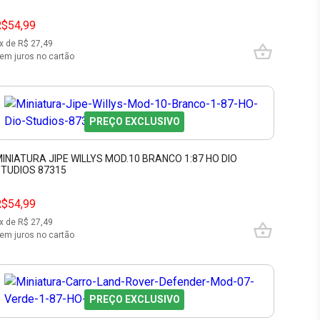
R$54,99
x de R$
27,49
em juros no cartão
PREÇO EXCLUSIVO
INIATURA JIPE WILLYS MOD.10 BRANCO 1:87 HO DIO
TUDIOS 87315
R$54,99
x de R$
27,49
em juros no cartão
PREÇO EXCLUSIVO