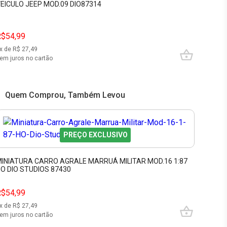
EICULO JEEP MOD.09 DIO87314
R$54,99
x de R$
27,49
em juros no cartão
Quem Comprou, Também Levou
PREÇO EXCLUSIVO
INIATURA CARRO AGRALE MARRUÁ MILITAR MOD.16 1:87
O DIO STUDIOS 87430
R$54,99
x de R$
27,49
em juros no cartão