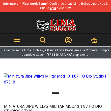
Iniciante em Plastimodelismo?
Confira as dicas Lima Hobbies para você.
b
Clique
aqui
e confira!!
Cadastre-se na Lima Hobbies, e Ganhe Frete Grátis em sua Primeira Compra
usando o Cupom
"FRETENAFAIXA"
e aproveite!
MINIATURA JIPE WILLYS MILITAR MOD.13 1:87 HO DIO