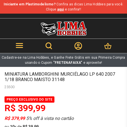
Iniciante em Plastimodelismo?
Confira as dicas Lima Hobbies para você.
b
Clique
aqui
e confira!!
Cadastre-se na Lima Hobbies, e Ganhe Frete Grátis em sua Primeira Compra
usando o Cupom
"FRETENAFAIXA"
e aproveite!
MINIATURA LAMBORGHINI MURCIÉLAGO LP 640 2007
1/18 BRANCO MAISTO 31148
23500
PREÇO EXCLUSIVO DO SITE
R$ 399,99
R$ 379,99
5% off à vista no cartão
ou
10
x
de
R$ 39,99