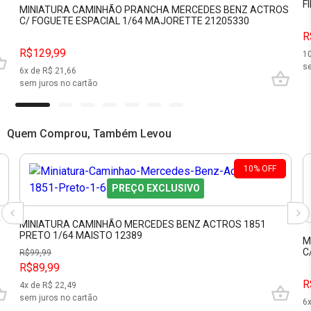
F
MINIATURA CAMINHÃO PRANCHA MERCEDES BENZ ACTROS
C/ FOGUETE ESPACIAL 1/64 MAJORETTE 21205330
R
R$129,99
1
se
6
x de R$
21,66
sem juros no cartão
Quem Comprou, Também Levou
10
%
OFF
PREÇO EXCLUSIVO
Y
MINIATURA CAMINHÃO MERCEDES BENZ ACTROS 1851
PRETO 1/64 MAISTO 12389
M
C
R$
99,99
R$89,99
R
4
x de R$
22,49
sem juros no cartão
6