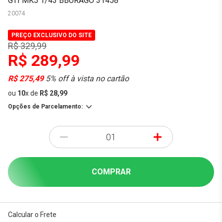
GTI MK5 1/43 BBURAGO 31458
20074
PREÇO EXCLUSIVO DO SITE
R$ 329,99
R$ 289,99
R$ 275,49
5% off à vista no cartão
ou
10
x
de
R$ 28,99
Opções de Parcelamento:
-
+
COMPRAR
Calcular o Frete