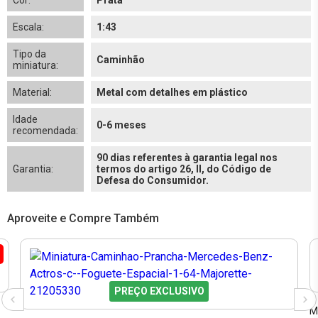
Cor:
Prata
Escala:
1:43
Tipo da
Caminhão
miniatura:
Material:
Metal com detalhes em plástico
Idade
0-6 meses
recomendada:
90 dias referentes à garantia legal nos
Garantia:
termos do artigo 26, II, do Código de
Defesa do Consumidor.
Aproveite e Compre Também
PREÇO EXCLUSIVO
M