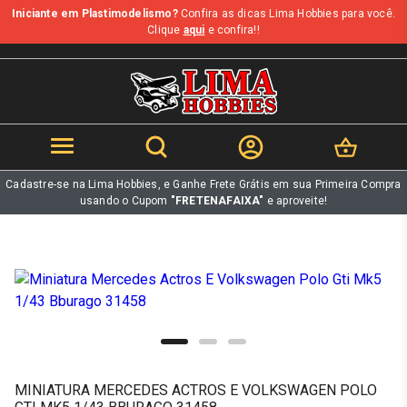
Iniciante em Plastimodelismo?
Confira as dicas Lima Hobbies para você.
b
Clique
aqui
e confira!!
Cadastre-se na Lima Hobbies, e Ganhe Frete Grátis em sua Primeira Compra
usando o Cupom
"FRETENAFAIXA"
e aproveite!
MINIATURA MERCEDES ACTROS E VOLKSWAGEN POLO