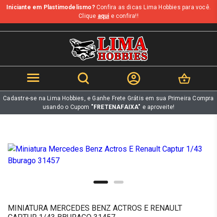
Iniciante em Plastimodelismo?
Confira as dicas Lima Hobbies para você.
b
Clique
aqui
e confira!!
Cadastre-se na Lima Hobbies, e Ganhe Frete Grátis em sua Primeira Compra
usando o Cupom
"FRETENAFAIXA"
e aproveite!
MINIATURA MERCEDES BENZ ACTROS E RENAULT