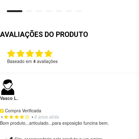
AVALIAÇÕES DO PRODUTO
Baseado em
4
avaliações
Vasco L.
Compra Verificada
•
•
6 anos atrás
Bom produto...articulado...para exposição funcina bem.
Sim, recomendaria este produto a um amigo