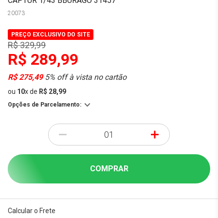
CAPTUR 1/43 BBURAGO 31457
20073
PREÇO EXCLUSIVO DO SITE
R$ 329,99
R$ 289,99
R$ 275,49
5% off à vista no cartão
ou
10
x
de
R$ 28,99
Opções de Parcelamento:
-
+
COMPRAR
Calcular o Frete