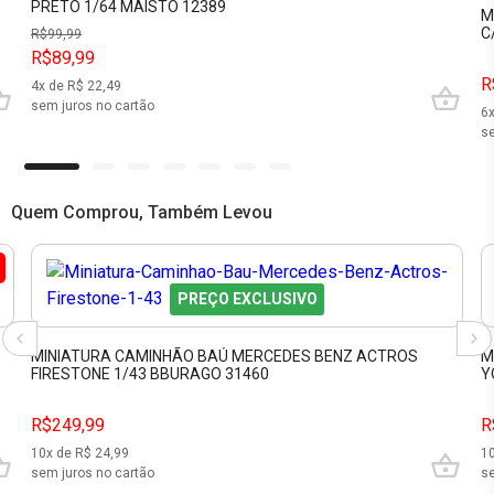
PRETO 1/64 MAISTO 12389
M
C
R$
99,99
R$89,99
R
4
x de R$
22,49
sem juros no cartão
6
se
Quem Comprou, Também Levou
PREÇO EXCLUSIVO
MINIATURA CAMINHÃO BAÚ MERCEDES BENZ ACTROS
M
FIRESTONE 1/43 BBURAGO 31460
Y
R$249,99
R
10
x de R$
24,99
1
sem juros no cartão
se