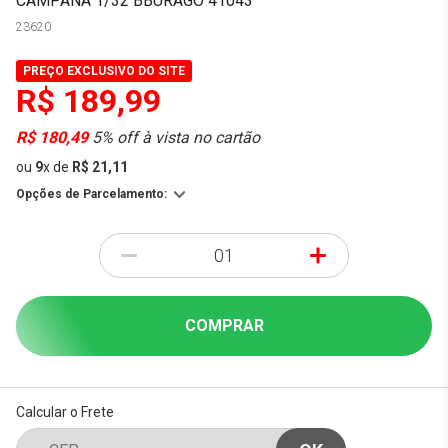
CAMPANA 1/32 BBURAGO 41043
23620
PREÇO EXCLUSIVO DO SITE
R$ 189,99
R$ 180,49
5% off à vista no cartão
ou
9
x
de
R$ 21,11
Opções de Parcelamento:
-
+
COMPRAR
Calcular o Frete