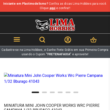
Iniciante em Plastimodelismo?
Confira as dicas Lima Hobbies para você.
b
Clique
aqui
e confira!!
Cadastre-se na Lima Hobbies, e Ganhe Frete Grátis em sua Primeira Compra
usando o Cupom
"FRETENAFAIXA"
e aproveite!
MINIATURA MINI JOHN COOPER WORKS WRC PIERRE