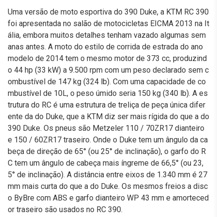
Uma versão de moto esportiva do 390 Duke, a KTM RC 390
foi apresentada no salão de motocicletas EICMA 2013 na It
ália, embora muitos detalhes tenham vazado algumas sem
anas antes. A moto do estilo de corrida de estrada do ano
modelo de 2014 tem o mesmo motor de 373 cc, produzind
o 44 hp (33 kW) a 9.500 rpm com um peso declarado sem c
ombustível de 147 kg (324 lb). Com uma capacidade de co
mbustível de 10L, o peso úmido seria 150 kg (340 lb). A es
trutura do RC é uma estrutura de treliça de peça única difer
ente da do Duke, que a KTM diz ser mais rígida do que a do
390 Duke. Os pneus são Metzeler 110 / 70ZR17 dianteiro
e 150 / 60ZR17 traseiro. Onde o Duke tem um ângulo da ca
beça de direção de 65° (ou 25° de inclinação), o garfo do R
C tem um ângulo de cabeça mais íngreme de 66,5° (ou 23,
5° de inclinação). A distância entre eixos de 1.340 mm é 27
mm mais curta do que a do Duke. Os mesmos freios a disc
o ByBre com ABS e garfo dianteiro WP 43 mm e amorteced
or traseiro são usados no RC 390.