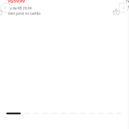
R$59,99
7
se
2
x de R$
29,99
sem juros no cartão