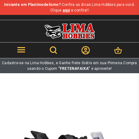
Iniciante em Plastimodelismo?
Confira as dicas Lima Hobbies para você.
b
Clique
aqui
e confira!!
Cadastre-se na Lima Hobbies, e Ganhe Frete Grátis em sua Primeira Compra
usando o Cupom
"FRETENAFAIXA"
e aproveite!