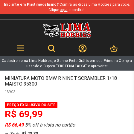
Iniciante em Plastimodelismo?
Confira as dicas Lima Hobbies para você.
b
Clique
aqui
e confira!!
Cadastre-se na Lima Hobbies, e Ganhe Frete Grátis em sua Primeira Compra
usando o Cupom
"FRETENAFAIXA"
e aproveite!
MINIATURA MOTO BMW R NINE T SCRAMBLER 1/18
MAISTO 35300
18903
PREÇO EXCLUSIVO DO SITE
R$ 69,99
R$ 66,49
5% off à vista no cartão
ou
3
x
de
R$ 23,33