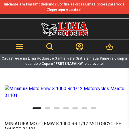
Iniciante em Plastimodelismo?
Confira as dicas Lima Hobbies para você.
b
Clique
aqui
e confira!!
Cadastre-se na Lima Hobbies, e Ganhe Frete Grátis em sua Primeira Compra
usando o Cupom
"FRETENAFAIXA"
e aproveite!
MINIATURA MOTO BMW S 1000 RR 1/12 MOTORCYCLES