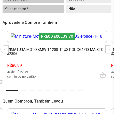
Kit de montar?
Não
Aproveite e Compre Também
PREÇO EXCLUSIVO
MINIATURA MOTO BMW R 1200 RT US POLICE 1/18 MAISTO
M
32306
3
O
R$89,99
R
4
x de R$
22,49
4
sem juros no cartão
se
Quem Comprou, Também Levou