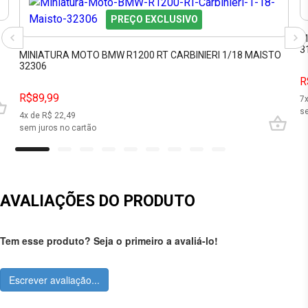
PREÇO EXCLUSIVO
M
3
MINIATURA MOTO BMW R1200 RT CARBINIERI 1/18 MAISTO
32306
R
R$89,99
7
se
4
x de R$
22,49
sem juros no cartão
AVALIAÇÕES DO PRODUTO
Tem esse produto? Seja o primeiro a avaliá-lo!
Escrever avaliação...