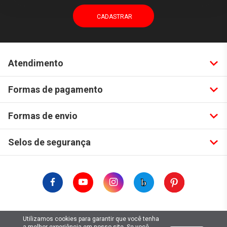
Atendimento
Formas de pagamento
Formas de envio
Selos de segurança
Copyright © 2019. Todos Os Direitos Reservados.
Utilizamos cookies para garantir que você tenha
Lima Hobbies Modelismo Eireli - EPP CNPJ: 00.149.281/0001-49