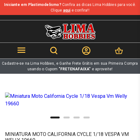
Iniciante em Plastimodelismo?
Confira as dicas Lima Hobbies para você.
b
Clique
aqui
e confira!!
Cadastre-se na Lima Hobbies, e Ganhe Frete Grátis em sua Primeira Compra
usando o Cupom
"FRETENAFAIXA"
e aproveite!
MINIATURA MOTO CALIFORNIA CYCLE 1/18 VESPA VM