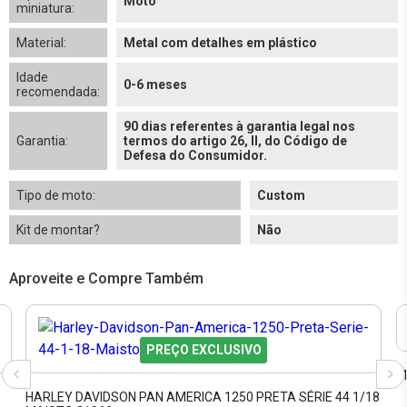
Moto
miniatura:
Material:
Metal com detalhes em plástico
Idade
0-6 meses
recomendada:
90 dias referentes à garantia legal nos
Garantia:
termos do artigo 26, II, do Código de
Defesa do Consumidor.
Tipo de moto:
Custom
Kit de montar?
Não
Aproveite e Compre Também
PREÇO EXCLUSIVO
M
HARLEY DAVIDSON PAN AMERICA 1250 PRETA SÉRIE 44 1/18