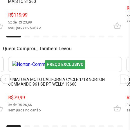
MAISTO 31360
R
R$119,99
7
se
5
x de R$
23,99
sem juros no cartão
Quem Comprou, Também Levou
PREÇO EXCLUSIVO
ZF
MINIATURA MOTO CALIFORNIA CYCLE 1/18 NORTON
M
COMMANDO 961 SE PT WELLY 19660
3
R$79,99
R
3
x de R$
26,66
3
sem juros no cartão
se