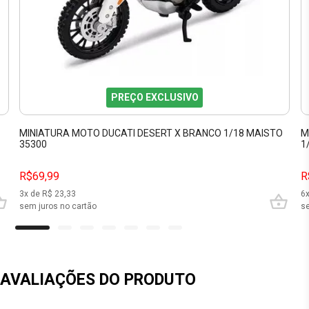
PREÇO EXCLUSIVO
MINIATURA MOTO DUCATI DESERT X BRANCO 1/18 MAISTO
M
35300
1
R$69,99
R
3
x de R$
23,33
6
sem juros no cartão
se
AVALIAÇÕES DO PRODUTO