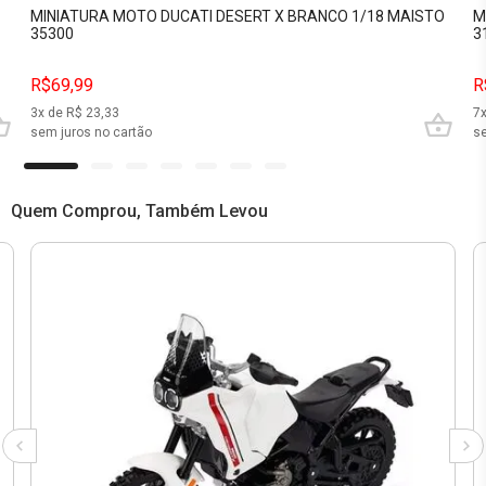
MINIATURA MOTO DUCATI DESERT X BRANCO 1/18 MAISTO
M
35300
3
R$69,99
R
3
x de R$
23,33
7
sem juros no cartão
se
Quem Comprou, Também Levou