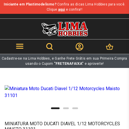
Iniciante em Plastimodelismo?
Confira as dicas Lima Hobbies para você.
b
Clique
aqui
e confira!!
Cadastre-se na Lima Hobbies, e Ganhe Frete Grátis em sua Primeira Compra
usando o Cupom
"FRETENAFAIXA"
e aproveite!
MINIATURA MOTO DUCATI DIAVEL 1/12 MOTORCYCLES