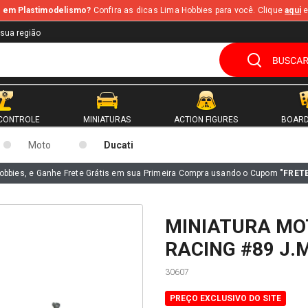
te em Plastimodelismo?
Confira as dicas Lima Hobbies para você. Clique
aqui
e
 sua região
CONTROLE
MINIATURAS
ACTION FIGURES
BOARD
Moto
Ducati
obbies, e Ganhe Frete Grátis em sua Primeira Compra usando o Cupom
"FRET
MINIATURA MO
RACING #89 J.
30607
PREÇO EXCLUSIVO DO SITE