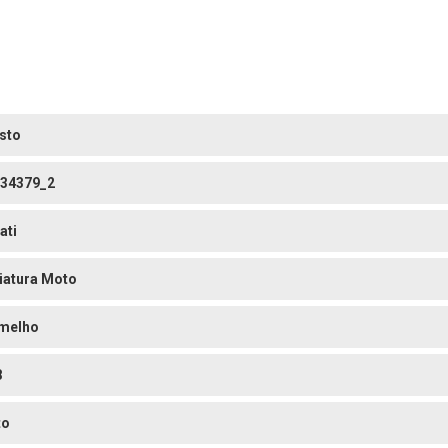
sto
34379_2
ati
iatura Moto
melho
8
to