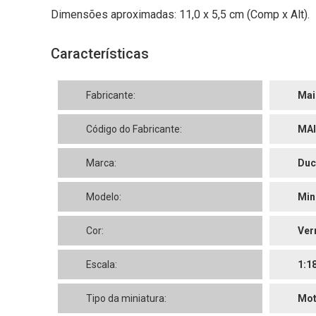
Dimensões aproximadas: 11,0 x 5,5 cm (Comp x Alt).
Características
Fabricante:
Mai
Código do Fabricante:
MAI
Marca:
Duc
Modelo:
Min
Cor:
Ver
Escala:
1:1
Tipo da miniatura:
Mo