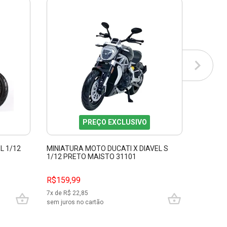
PREÇO EXCLUSIVO
L 1/12
MINIATURA MOTO DUCATI X DIAVEL S
MINIATU
1/12 PRETO MAISTO 31101
BRANCO 
R$159,99
R$69,9
7
x de R$
22,85
3
x de R$
sem juros no cartão
sem juros