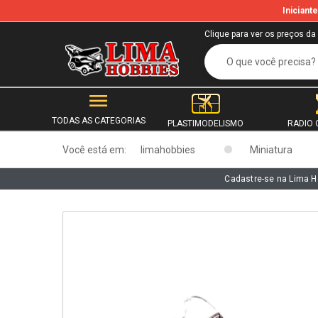
Inician
b
Clique para ver os preços da
TODAS AS CATEGORIAS
PLASTIMODELISMO
RADIO 
Você está em:
limahobbies
Miniatura
Cadastre-se na Lima H