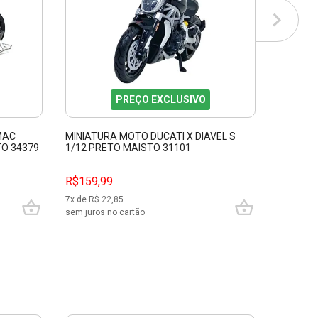
PREÇO EXCLUSIVO
MAC
MINIATURA MOTO DUCATI X DIAVEL S
AL DUCA
TO 34379
1/12 PRETO MAISTO 31101
39196
R$
159,99
R$159,99
R$119,
7
x de R$
22,85
5
x de R$
sem juros no cartão
sem juros