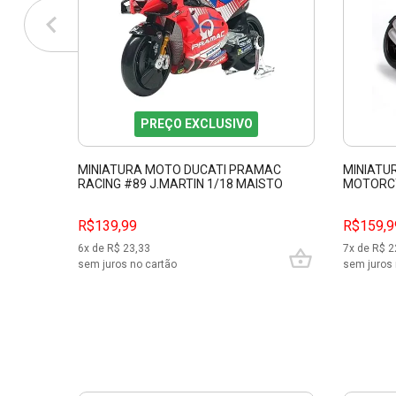
PREÇO EXCLUSIVO
MINIATURA MOTO DUCATI PRAMAC
MINIATU
RACING #89 J.MARTIN 1/18 MAISTO
MOTORCY
34379
R$139,99
R$159,9
6
x de R$
23,33
7
x de R$
2
sem juros no cartão
sem juros 