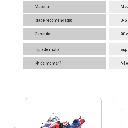
Material:
Met
Idade recomendada:
0-6
Garantia:
90 
Tipo de moto:
Esp
Kit de montar?
Nã