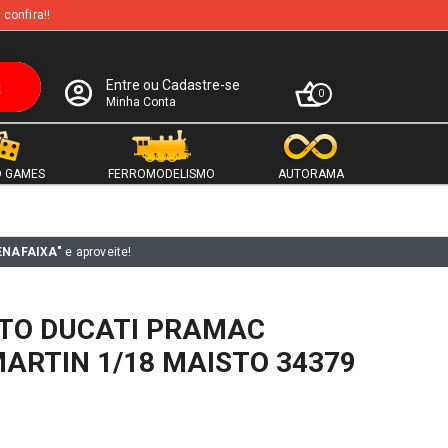
 confira!!
Entre ou Cadastre-se
0
Minha Conta
 GAMES
FERROMODELISMO
AUTORAMA
ENAFAIXA"
e aproveite!
TO DUCATI PRAMAC
MARTIN 1/18 MAISTO 34379