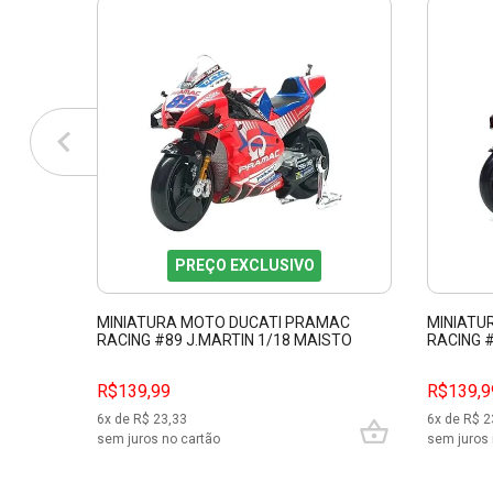
PREÇO EXCLUSIVO
MINIATURA MOTO DUCATI PRAMAC
MINIATU
RACING #89 J.MARTIN 1/18 MAISTO
RACING 
34379
R$139,99
R$139,9
6
x de R$
23,33
6
x de R$
2
sem juros no cartão
sem juros 