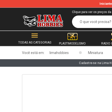
Inician
b
Clique para ver os preços da
TODAS AS CATEGORIAS
PLASTIMODELISMO
RADIO 
Você está em:
limahobbies
Miniatura
Cadastre-se na Lima H