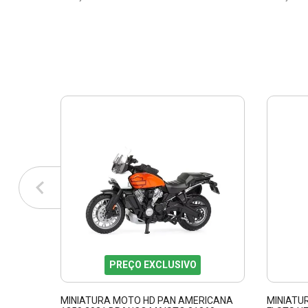
PREÇO EXCLUSIVO
MINIATURA MOTO HD PAN AMERICANA
MINIATU