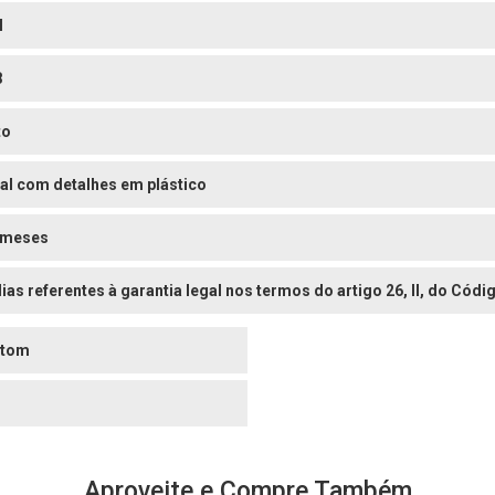
l
8
to
al com detalhes em plástico
 meses
dias referentes à garantia legal nos termos do artigo 26, II, do Có
stom
o
Aproveite e Compre Também