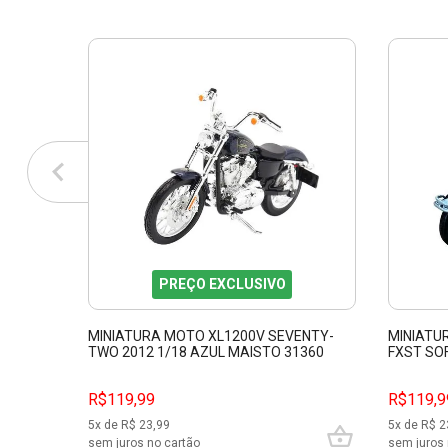
PREÇO EXCLUSIVO
MINIATURA MOTO XL1200V SEVENTY-
MINIATU
TWO 2012 1/18 AZUL MAISTO 31360
FXST SO
31360
R$119,99
R$119,9
5
x de R$
23,99
5
x de R$
2
sem juros no cartão
sem juros 