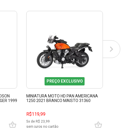
PREÇO EXCLUSIVO
IDSON
MINIATURA MOTO HD PAN AMERICANA
MINIAT
NGER 1999
1250 2021 BRANCO MAISTO 31360
74FL HY
31360
R$
119,99
R$119,99
R$69,9
5
x de R$
23,99
3
x de R$
sem juros no cartão
sem juros