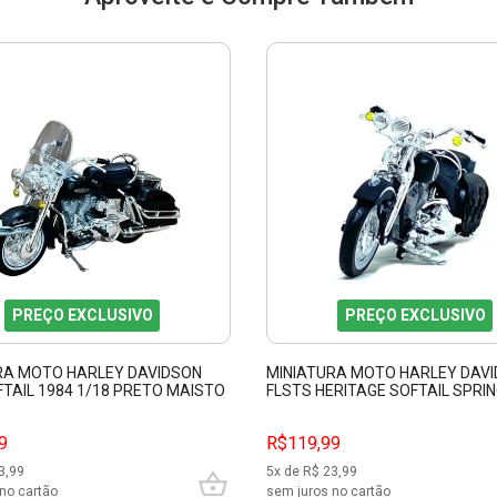
PREÇO EXCLUSIVO
PREÇO EXCLUSIVO
RA MOTO HARLEY DAVIDSON
MINIATURA MOTO HARLEY DAV
FTAIL 1984 1/18 PRETO MAISTO
FLSTS HERITAGE SOFTAIL SPRI
1/18 PRETO MAISTO 31360
9
R$119,99
3,99
5
x de R$
23,99
no cartão
sem juros no cartão