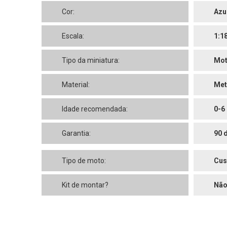
Cor:
Azu
Escala:
1:1
Tipo da miniatura:
Mo
Material:
Met
Idade recomendada:
0-6
Garantia:
90 
Tipo de moto:
Cu
Kit de montar?
Nã