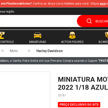
te em Plastimodelismo?
Confira as dicas Lima Hobbies para você. Clique
aqui
e
 sua região
CONTROLE
MINIATURAS
ACTION FIGURES
BOARD
Moto
Harley Davidson
obbies, e Ganhe Frete Grátis em sua Primeira Compra usando o Cupom
"FRET
MINIATURA MO
2022 1/18 AZU
35181
PREÇO EXCLUSIVO DO SITE