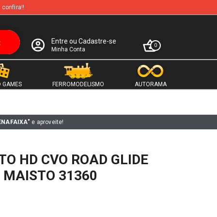
 confira!!
Entre ou Cadastre-se
0
Minha Conta
 GAMES
FERROMODELISMO
AUTORAMA
ENAFAIXA"
e aproveite!
TO HD CVO ROAD GLIDE
L MAISTO 31360