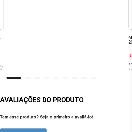
L
M
2
R
9
se
AVALIAÇÕES DO PRODUTO
Tem esse produto? Seja o primeiro a avaliá-lo!