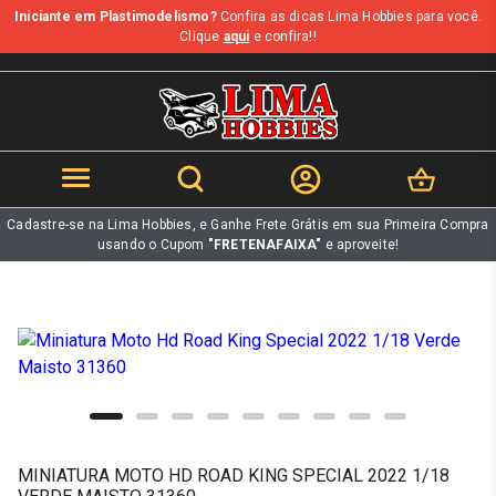
Iniciante em Plastimodelismo?
Confira as dicas Lima Hobbies para você.
b
Clique
aqui
e confira!!
Cadastre-se na Lima Hobbies, e Ganhe Frete Grátis em sua Primeira Compra
usando o Cupom
"FRETENAFAIXA"
e aproveite!
MINIATURA MOTO HD ROAD KING SPECIAL 2022 1/18