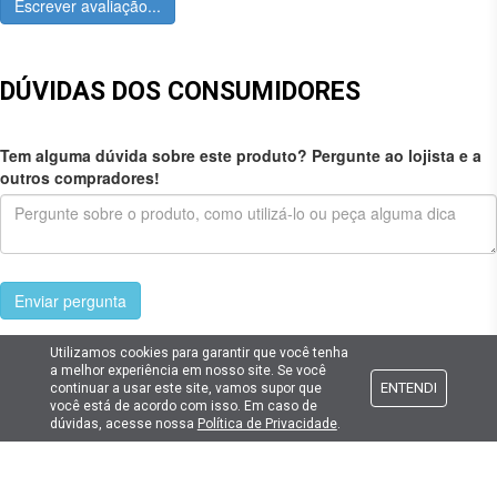
Escrever avaliação...
DÚVIDAS DOS CONSUMIDORES
Tem alguma dúvida sobre este produto? Pergunte ao lojista e a
outros compradores!
Enviar pergunta
Utilizamos cookies para garantir que você tenha
a melhor experiência em nosso site. Se você
ENTENDI
continuar a usar este site, vamos supor que
você está de acordo com isso. Em caso de
Cadastre seu e-mail
dúvidas, acesse nossa
Política de Privacidade
.
E fique por dentro das promoções e novidades da Lima Hobbies!