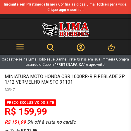
Iniciante em Plastimodelismo?
Confira as dicas Lima Hobbies para você.
b
Clique
aqui
e confira!!
Cadastre-se na Lima Hobbies, e Ganhe Frete Grátis em sua Primeira Compra
usando o Cupom
"FRETENAFAIXA"
e aproveite!
MINIATURA MOTO HONDA CBR 1000RR-R FIREBLADE SP
1/12 VERMELHO MAISTO 31101
30547
PREÇO EXCLUSIVO DO SITE
R$ 159,99
R$ 151,99
5% off à vista no cartão
ou
7
x
de
R$ 22,85