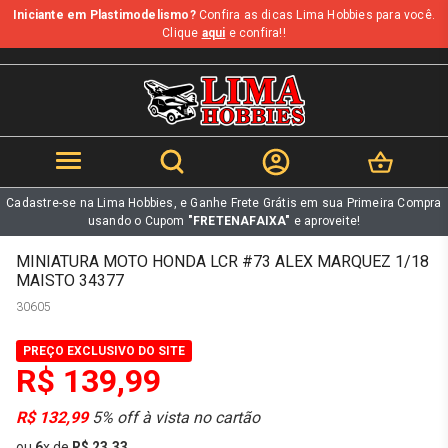
Iniciante em Plastimodelismo?
Confira as dicas Lima Hobbies para você.
b
Clique
aqui
e confira!!
Cadastre-se na Lima Hobbies, e Ganhe Frete Grátis em sua Primeira Compra
usando o Cupom
"FRETENAFAIXA"
e aproveite!
MINIATURA MOTO HONDA LCR #73 ALEX MARQUEZ 1/18
MAISTO 34377
30605
PREÇO EXCLUSIVO DO SITE
R$ 139,99
R$ 132,99
5% off à vista no cartão
ou
6
x
de
R$ 23,33