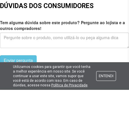
DÚVIDAS DOS CONSUMIDORES
Tem alguma dúvida sobre este produto? Pergunte ao lojista e a
outros compradores!
Enviar pergunta
Utilizamos cookies para garantir que você tenha
a melhor experiência em nosso site. Se você
ENTENDI
continuar a usar este site, vamos supor que
você está de acordo com isso. Em caso de
dúvidas, acesse nossa
Política de Privacidade
.
Cadastre seu e-mail
E fique por dentro das promoções e novidades da Lima Hobbies!
E-mail