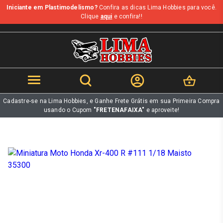
Iniciante em Plastimodelismo?
Confira as dicas Lima Hobbies para você.
b
Clique
aqui
e confira!!
Cadastre-se na Lima Hobbies, e Ganhe Frete Grátis em sua Primeira Compra
usando o Cupom
"FRETENAFAIXA"
e aproveite!