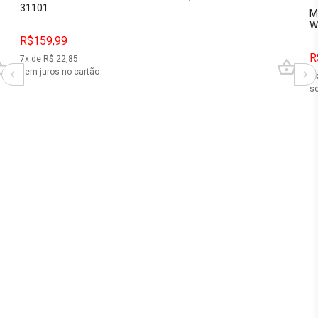
31101
M
W
R$159,99
R
7
x de R$
22,85
sem juros no cartão
3
se