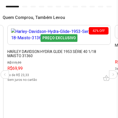
Quem Comprou, Também Levou
42
%
OFF
PREÇO EXCLUSIVO
M
HARLEY DAVIDSON HYDRA GLIDE 1953 SÉRIE 40 1/18
MAISTO 31360
R
R$
119,99
R$69,99
3
se
3
x de R$
23,33
sem juros no cartão