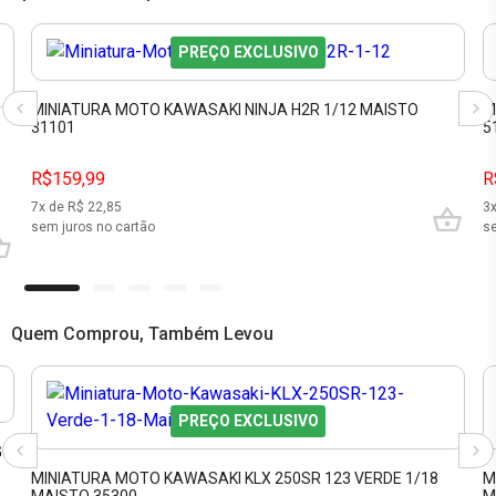
PREÇO EXCLUSIVO
MINIATURA MOTO KAWASAKI NINJA H2R 1/12 MAISTO
M
31101
5
R$159,99
R
7
x de R$
22,85
3
sem juros no cartão
se
Quem Comprou, Também Levou
PREÇO EXCLUSIVO
GO
MINIATURA MOTO KAWASAKI KLX 250SR 123 VERDE 1/18
M
MAISTO 35300
M