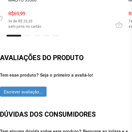
R$69,99
R
3
x de R$
23,33
7
sem juros no cartão
se
AVALIAÇÕES DO PRODUTO
Tem esse produto? Seja o primeiro a avaliá-lo!
Escrever avaliação...
DÚVIDAS DOS CONSUMIDORES
Tem alguma dúvida sobre este produto? Pergunte ao lojista e a