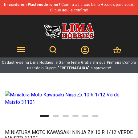
Iniciante em Plastimodelismo?
Confira as dicas Lima Hobbies para você.
b
Clique
aqui
e confira!!
Cadastre-se na Lima Hobbies, e Ganhe Frete Grátis em sua Primeira Compra
usando o Cupom
"FRETENAFAIXA"
e aproveite!
MINIATURA MOTO KAWASAKI NINJA ZX 10 R 1/12 VERDE