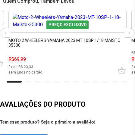
Quem Comprou, Também Levou
PREÇO EXCLUSIVO
MOTO 2 WHEELERS YAMAHA 2023 MT 10SP 1/18 MAISTO
M
35300
R
R$69,99
R
3
x de R$
23,33
3
sem juros no cartão
se
AVALIAÇÕES DO PRODUTO
Tem esse produto? Seja o primeiro a avaliá-lo!