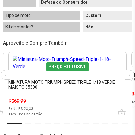
Defesa do Consumidor.
Tipo de moto:
Custom
Kit de montar?
Não
Aproveite e Compre Também
PREÇO EXCLUSIVO
M
3
MINIATURA MOTO TRIUMPH SPEED TRIPLE 1/18 VERDE
MAISTO 35300
R
R$69,99
3
se
3
x de R$
23,33
sem juros no cartão