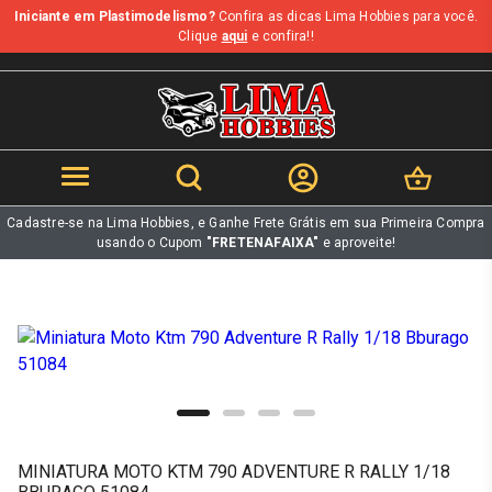
Iniciante em Plastimodelismo?
Confira as dicas Lima Hobbies para você.
b
Clique
aqui
e confira!!
Cadastre-se na Lima Hobbies, e Ganhe Frete Grátis em sua Primeira Compra
usando o Cupom
"FRETENAFAIXA"
e aproveite!
MINIATURA MOTO KTM 790 ADVENTURE R RALLY 1/18