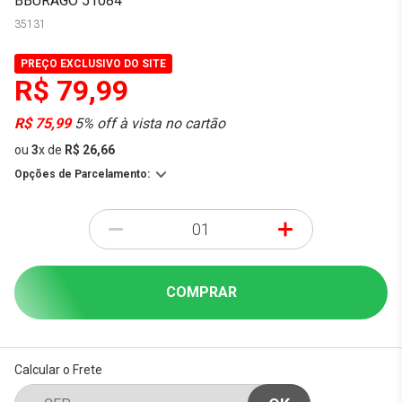
BBURAGO 51084
35131
PREÇO EXCLUSIVO DO SITE
R$ 79,99
R$ 75,99
5% off à vista no cartão
ou
3
x
de
R$ 26,66
Opções de Parcelamento:
-
+
COMPRAR
Calcular o Frete