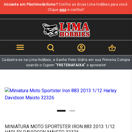
Iniciante em Plastimodelismo?
Confira as dicas Lima Hobbies para você.
b
Clique
aqui
e confira!!
Cadastre-se na Lima Hobbies, e Ganhe Frete Grátis em sua Primeira Compra
usando o Cupom
"FRETENAFAIXA"
e aproveite!
MINIATURA MOTO SPORTSTER IRON 883 2013 1/12