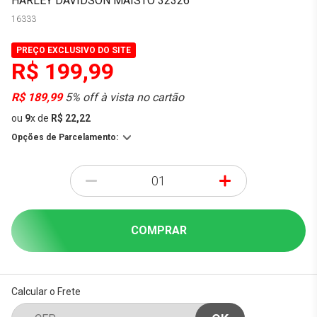
HARLEY DAVIDSON MAISTO 32326
16333
PREÇO EXCLUSIVO DO SITE
R$ 199,99
R$ 189,99
5% off à vista no cartão
ou
9
x
de
R$ 22,22
Opções de Parcelamento:
-
+
COMPRAR
Calcular o Frete