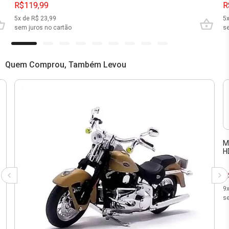
R$119,99
R
5
x de R$
23,99
5
sem juros no cartão
se
Quem Comprou, Também Levou
M
H
R
9
se