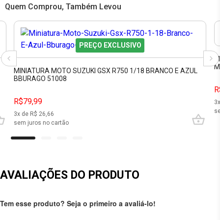
Quem Comprou, Também Levou
PREÇO EXCLUSIVO
M
M
MINIATURA MOTO SUZUKI GSX R750 1/18 BRANCO E AZUL
BBURAGO 51008
R
R$79,99
3
se
3
x de R$
26,66
sem juros no cartão
AVALIAÇÕES DO PRODUTO
Tem esse produto? Seja o primeiro a avaliá-lo!