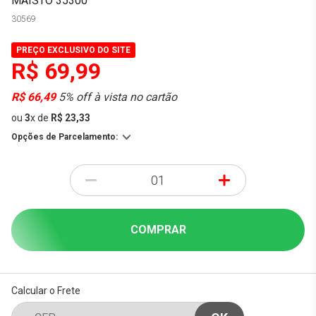
MAISTO 35300
30569
PREÇO EXCLUSIVO DO SITE
R$ 69,99
R$ 66,49
5% off à vista no cartão
ou
3
x
de
R$ 23,33
Opções de Parcelamento:
-
+
COMPRAR
Calcular o Frete