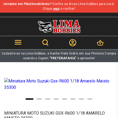
Iniciante em Plastimodelismo?
Confira as dicas Lima Hobbies para você.
b
Clique
aqui
e confira!!
Cadastre-se na Lima Hobbies, e Ganhe Frete Grátis em sua Primeira Compra
usando o Cupom
"FRETENAFAIXA"
e aproveite!
MINIATURA MOTO SUZUKI GSX-R600 1/18 AMARELO