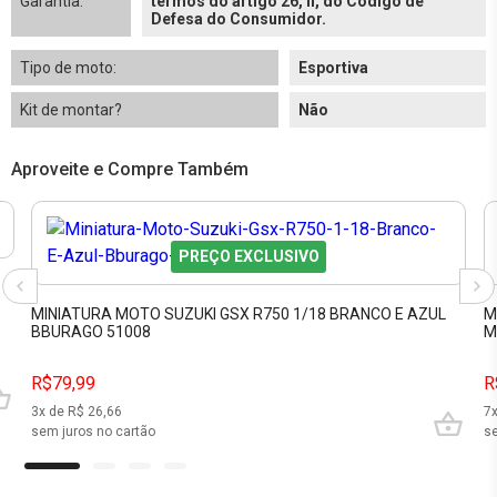
Garantia:
termos do artigo 26, II, do Código de
Defesa do Consumidor.
Tipo de moto:
Esportiva
Kit de montar?
Não
Aproveite e Compre Também
PREÇO EXCLUSIVO
MINIATURA MOTO SUZUKI GSX R750 1/18 BRANCO E AZUL
M
BBURAGO 51008
M
R$79,99
R
3
x de R$
26,66
7
sem juros no cartão
se