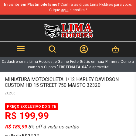
Iniciante em Plastimodelismo?
Confira as dicas Lima Hobbies para você.
b
Clique
aqui
e confira!!
Cadastre-se na Lima Hobbies, e Ganhe Frete Grátis em sua Primeira Compra
usando o Cupom
"FRETENAFAIXA"
e aproveite!
MINIATURA MOTOCICLETA 1/12 HARLEY DAVIDSON
CUSTOM HD 15 STREET 750 MAISTO 32320
20205
PREÇO EXCLUSIVO DO SITE
R$ 199,99
R$ 189,99
5% off à vista no cartão
ou
9
x
de
R$ 22,22