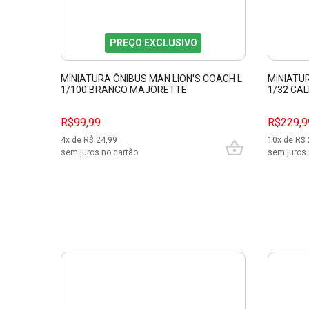
PREÇO EXCLUSIVO
MINIATURA ÔNIBUS MAN LION'S COACH L
MINIATU
1/100 BRANCO MAJORETTE
1/32 CAL
R$99,99
R$229,9
4
x de R$
24,99
10
x de R$
sem juros no cartão
sem juros 