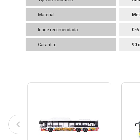
Material:
Met
Idade recomendada:
0-6
Garantia:
90 