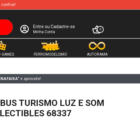
 confira!!
Entre ou Cadastre-se
0
Minha Conta
 GAMES
FERROMODELISMO
AUTORAMA
ENAFAIXA"
e aproveite!
BUS TURISMO LUZ E SOM
LLECTIBLES 68337