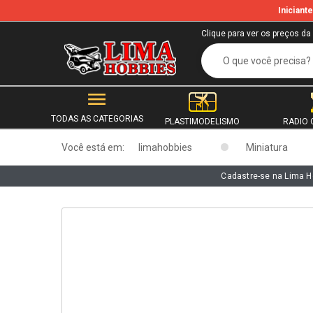
Inician
b
Clique para ver os preços da
TODAS AS CATEGORIAS
PLASTIMODELISMO
RADIO 
Você está em:
limahobbies
Miniatura
Cadastre-se na Lima H