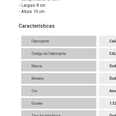
- Largura: 8 cm
- Altura: 10 cm
Características
Fabricante:
Cal
Código do Fabricante:
CAL
Marca:
Ôni
Modelo:
Ôni
Cor:
Ama
Escala:
1:3
Tipo da miniatura:
Ôni