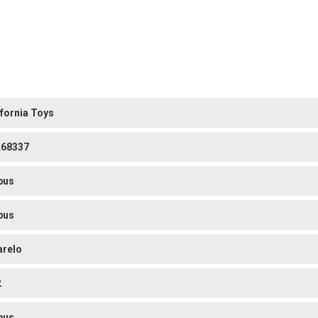
ifornia Toys
68337
bus
bus
relo
2
bus