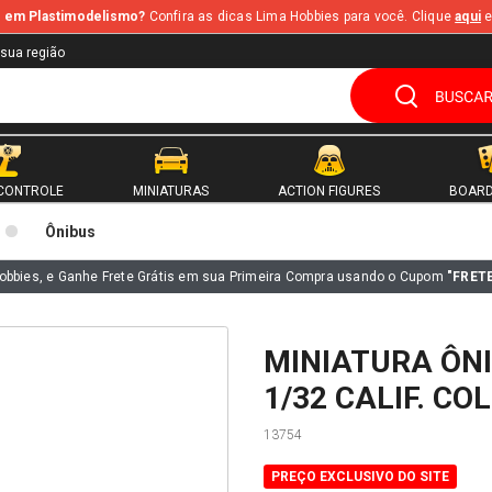
te em Plastimodelismo?
Confira as dicas Lima Hobbies para você. Clique
aqui
e
 sua região
CONTROLE
MINIATURAS
ACTION FIGURES
BOARD
Ônibus
obbies, e Ganhe Frete Grátis em sua Primeira Compra usando o Cupom
"FRET
MINIATURA ÔNI
1/32 CALIF. CO
13754
PREÇO EXCLUSIVO DO SITE