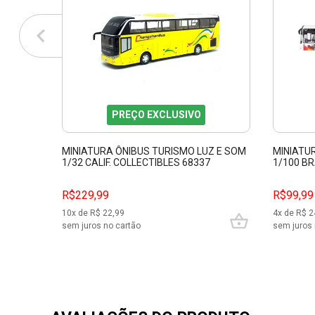
PREÇO EXCLUSIVO
MINIATURA ÔNIBUS TURISMO LUZ E SOM
MINIATU
1/32 CALIF. COLLECTIBLES 68337
1/100 B
R$229,99
R$99,99
10
x de R$
22,99
4
x de R$
2
sem juros no cartão
sem juros 