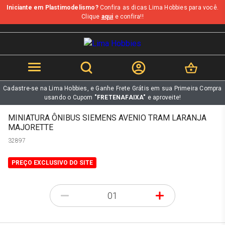
Iniciante em Plastimodelismo?
Confira as dicas Lima Hobbies para você.
b
Clique
aqui
e confira!!
Cadastre-se na Lima Hobbies, e Ganhe Frete Grátis em sua Primeira Compra
usando o Cupom
"FRETENAFAIXA"
e aproveite!
MINIATURA ÔNIBUS SIEMENS AVENIO TRAM LARANJA
MAJORETTE
32897
PREÇO EXCLUSIVO DO SITE
-
+