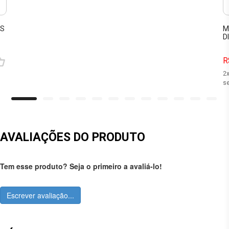
OS
M
D
R
2
se
AVALIAÇÕES DO PRODUTO
Tem esse produto? Seja o primeiro a avaliá-lo!
Escrever avaliação...