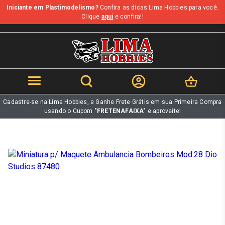
Iniciante em Plastimodelismo?
Confira as dicas Lima Hobbies para você.
b
Clique
aqui
e confira!!
Cadastre-se na Lima Hobbies, e Ganhe Frete Grátis em sua Primeira Compra
usando o Cupom
"FRETENAFAIXA"
e aproveite!