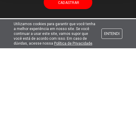
Utilizamos cookies para garantir que você tenha
a melhor experiência em nosso site. Se você
Atendimento
ENTENDI
continuar a usar este site, vamos supor que
você está de acordo com isso. Em caso de
dúvidas, acesse nossa
Política de Privacidade
.
Formas de pagamento
Formas de envio
Selos de segurança
Copyright © 2019. Todos Os Direitos Reservados.
Lima Hobbies Modelismo Eireli - EPP CNPJ: 00.149.281/0001-49