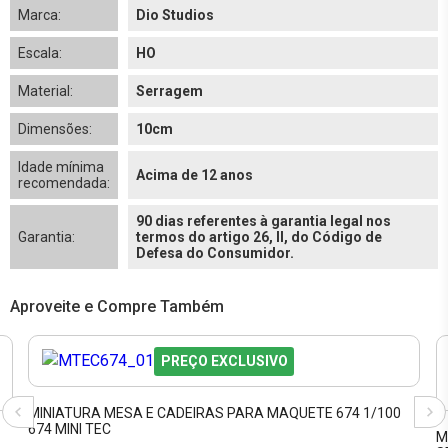
Marca:
Dio Studios
Escala:
HO
Material:
Serragem
Dimensões:
10cm
Idade mínima
Acima de 12 anos
recomendada:
90 dias referentes à garantia legal nos
Garantia:
termos do artigo 26, II, do Código de
Defesa do Consumidor.
Aproveite e Compre Também
PREÇO EXCLUSIVO
MINIATURA MESA E CADEIRAS PARA MAQUETE 674 1/100
674 MINI TEC
M