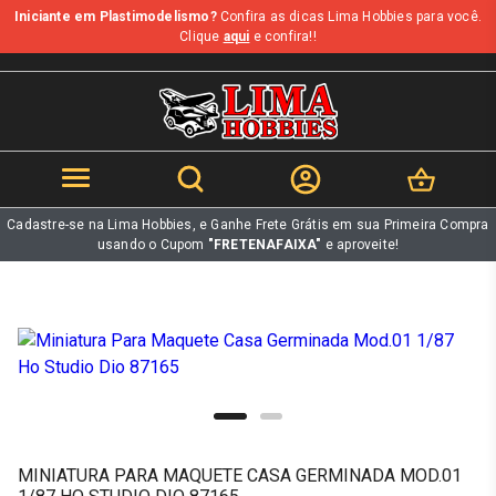
Iniciante em Plastimodelismo?
Confira as dicas Lima Hobbies para você.
b
Clique
aqui
e confira!!
Cadastre-se na Lima Hobbies, e Ganhe Frete Grátis em sua Primeira Compra
usando o Cupom
"FRETENAFAIXA"
e aproveite!
MINIATURA PARA MAQUETE CASA GERMINADA MOD.01