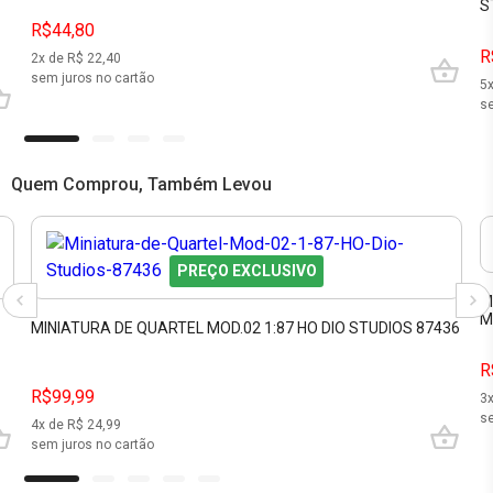
S
R$44,80
R
2
x de R$
22,40
sem juros no cartão
5
se
Quem Comprou, Também Levou
PREÇO EXCLUSIVO
M
M
MINIATURA DE QUARTEL MOD.02 1:87 HO DIO STUDIOS 87436
R
R$99,99
3
se
4
x de R$
24,99
sem juros no cartão