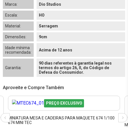
Marca:
Dio Studios
Escala:
HO
Material:
Serragem
Dimensões:
9cm
Idade mínima
Acima de 12 anos
recomendada:
90 dias referentes à garantia legal nos
Garantia:
termos do artigo 26, II, do Código de
Defesa do Consumidor.
Aproveite e Compre Também
PREÇO EXCLUSIVO
MINIATURA MESA E CADEIRAS PARA MAQUETE 674 1/100
674 MINI TEC
M