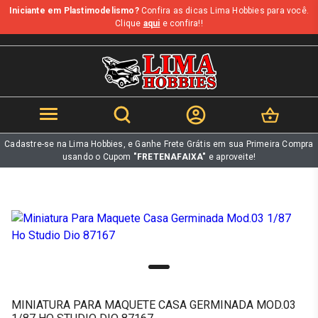
Iniciante em Plastimodelismo?
Confira as dicas Lima Hobbies para você.
b
Clique
aqui
e confira!!
Cadastre-se na Lima Hobbies, e Ganhe Frete Grátis em sua Primeira Compra
usando o Cupom
"FRETENAFAIXA"
e aproveite!
MINIATURA PARA MAQUETE CASA GERMINADA MOD.03