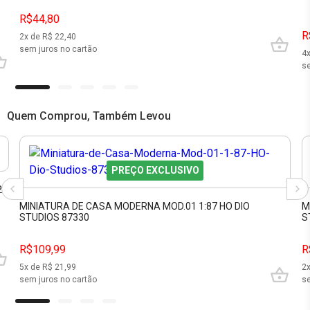
R$44,80
R
2
x de R$
22,40
sem juros no cartão
4
se
Quem Comprou, Também Levou
PREÇO EXCLUSIVO
2
MINIATURA DE CASA MODERNA MOD.01 1:87 HO DIO
M
STUDIOS 87330
S
R$109,99
R
5
x de R$
21,99
2
sem juros no cartão
se