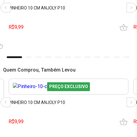
PINHEIRO 10 CM ANJOLY P10
A
O
R$9,99
R
Quem Comprou, Também Levou
PREÇO EXCLUSIVO
PINHEIRO 10 CM ANJOLY P10
A
R$9,99
R