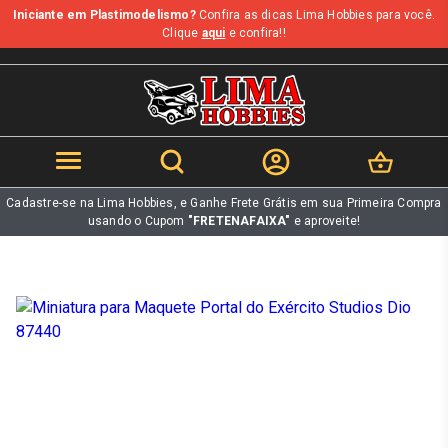
Iniciante em Plastimodelismo?
Confira as dicas Lima Hobbies para você.
b
Clique
aqui
e confira!!
Cadastre-se na Lima Hobbies, e Ganhe Frete Grátis em sua Primeira Compra
usando o Cupom
"FRETENAFAIXA"
e aproveite!