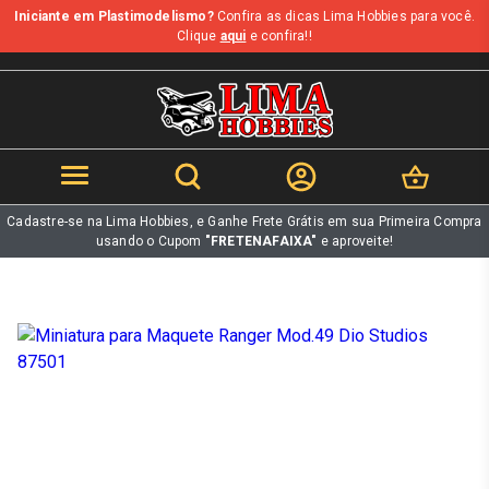
Iniciante em Plastimodelismo?
Confira as dicas Lima Hobbies para você.
b
Clique
aqui
e confira!!
Cadastre-se na Lima Hobbies, e Ganhe Frete Grátis em sua Primeira Compra
usando o Cupom
"FRETENAFAIXA"
e aproveite!