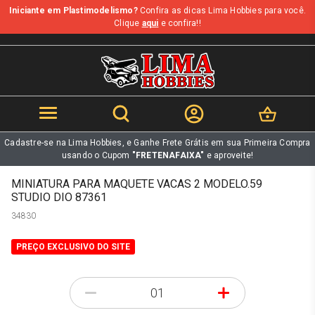
Iniciante em Plastimodelismo?
Confira as dicas Lima Hobbies para você.
b
Clique
aqui
e confira!!
Cadastre-se na Lima Hobbies, e Ganhe Frete Grátis em sua Primeira Compra
usando o Cupom
"FRETENAFAIXA"
e aproveite!
MINIATURA PARA MAQUETE VACAS 2 MODELO.59
STUDIO DIO 87361
34830
PREÇO EXCLUSIVO DO SITE
-
+