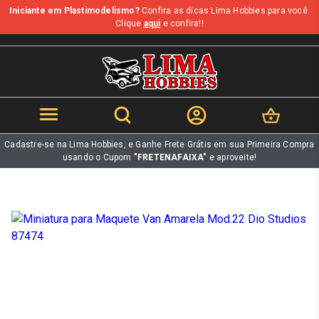
Iniciante em Plastimodelismo?
Confira as dicas Lima Hobbies para você.
b
Clique
aqui
e confira!!
Cadastre-se na Lima Hobbies, e Ganhe Frete Grátis em sua Primeira Compra
usando o Cupom
"FRETENAFAIXA"
e aproveite!