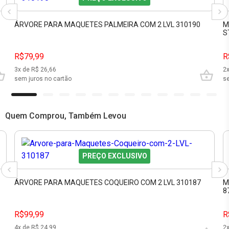
ÁRVORE PARA MAQUETES PALMEIRA COM 2 LVL 310190
M
S
R$79,99
R
3
x de R$
26,66
2
sem juros no cartão
se
Quem Comprou, Também Levou
PREÇO EXCLUSIVO
O
ÁRVORE PARA MAQUETES COQUEIRO COM 2 LVL 310187
M
8
R$99,99
R
4
x de R$
24,99
2