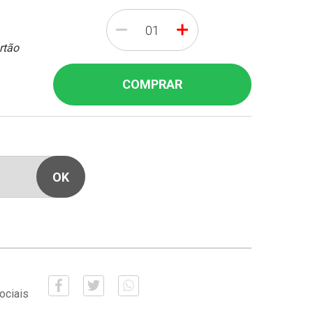
-
+
rtão
COMPRAR
ociais