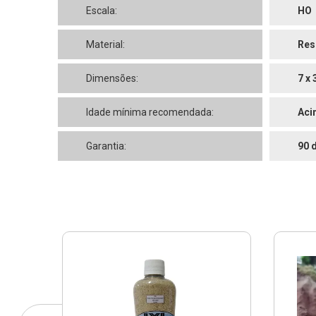
Escala:
HO
Material:
Res
Dimensões:
7 x 
Idade mínima recomendada:
Aci
Garantia:
90 