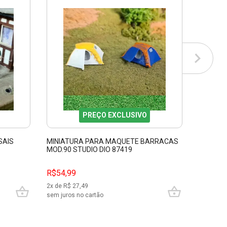
PREÇO EXCLUSIVO
SAIS
MINIATURA PARA MAQUETE BARRACAS
ÁRVORE
MOD.90 STUDIO DIO 87419
PINUS C
R$54,99
R$79,9
2
x de R$
27,49
3
x de R$
sem juros no cartão
sem juros