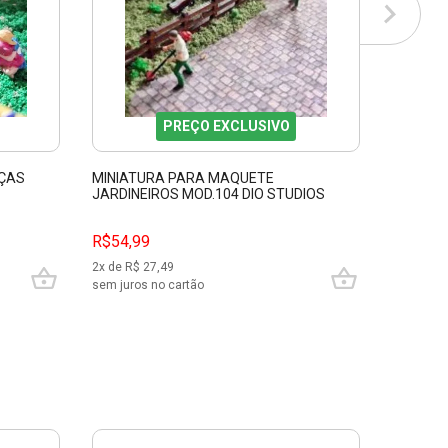
PREÇO EXCLUSIVO
NÇAS
MINIATURA PARA MAQUETE
FIGURA 
JARDINEIROS MOD.104 DIO STUDIOS
MAQUETE
87456
R$54,99
R$54,9
2
x de R$
27,49
2
x de R$
sem juros no cartão
sem juros