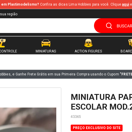
te em Plastimodelismo?
Confira as dicas Lima Hobbies para você. Clique
aqui
e
 sua região
CONTROLE
MINIATURAS
ACTION FIGURES
BOARD
obbies, e Ganhe Frete Grátis em sua Primeira Compra usando o Cupom
"FRET
MINIATURA PA
ESCOLAR MOD.2
43365
PREÇO EXCLUSIVO DO SITE