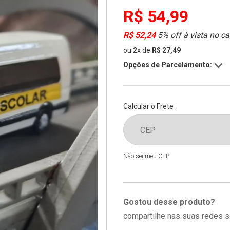
R$ 54,99
R$ 52,24
5% off à vista no ca
ou
2
x
de
R$ 27,49
Opções de Parcelamento:
Calcular o Frete
Não sei meu CEP
Gostou desse produto?
compartilhe nas suas redes s