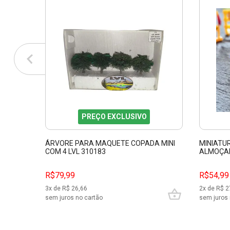
PREÇO EXCLUSIVO
ÁRVORE PARA MAQUETE COPADA MINI
MINIATU
COM 4 LVL 310183
ALMOÇAN
R$79,99
R$54,99
3
x de R$
26,66
2
x de R$
2
sem juros no cartão
sem juros 