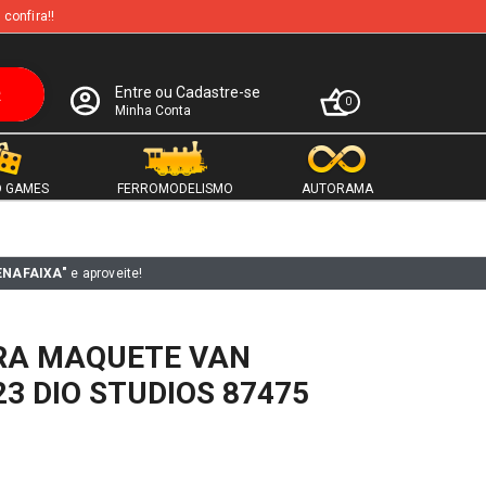
 confira!!
Entre ou Cadastre-se
0
Minha Conta
 GAMES
FERROMODELISMO
AUTORAMA
ENAFAIXA"
e aproveite!
RA MAQUETE VAN
3 DIO STUDIOS 87475