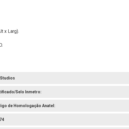
t x Larg).
O.
 Studios
tificado/Selo Inmetro:
igo de Homologação Anatel:
74