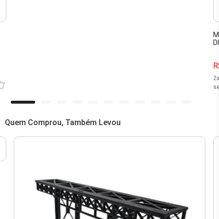
M
D
R
2
se
Quem Comprou, Também Levou