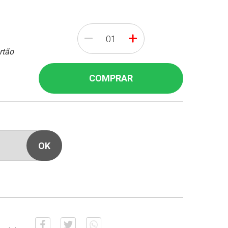
-
+
rtão
COMPRAR