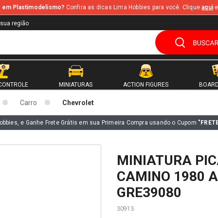
te em Plastimodelismo?
Confira as dicas Lima Hobbies para você. Clique
aqui
e
 sua região
CONTROLE
MINIATURAS
ACTION FIGURES
BOARD
Carro
Chevrolet
obbies, e Ganhe Frete Grátis em sua Primeira Compra usando o Cupom
"FRET
MINIATURA PIC
CAMINO 1980 A
GRE39080
30913