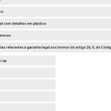
ro
al com detalhes em plástico
 meses
dias referentes à garantia legal nos termos do artigo 26, II, do Có
k-up
o
o
o
o