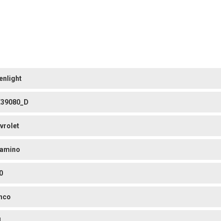
enlight
39080_D
vrolet
Camino
0
nco
4