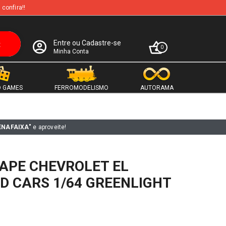
 confira!!
Entre ou Cadastre-se
0
Minha Conta
 GAMES
FERROMODELISMO
AUTORAMA
ENAFAIXA"
e aproveite!
APE CHEVROLET EL
D CARS 1/64 GREENLIGHT