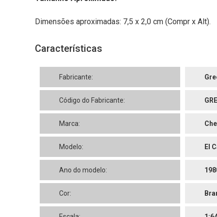
Dimensões aproximadas: 7,5 x 2,0 cm (Compr x Alt).
Características
Fabricante:
Gre
Código do Fabricante:
GRE
Marca:
Che
Modelo:
El 
Ano do modelo:
198
Cor:
Bra
Escala:
1:6