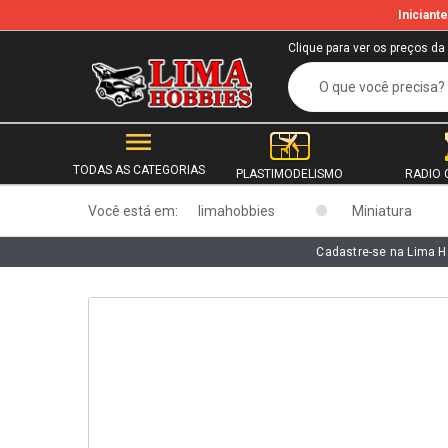
Inician
b
Clique para ver os preços da
TODAS AS CATEGORIAS
PLASTIMODELISMO
RADIO 
Você está em:
limahobbies
Miniatura
Cadastre-se na Lima H