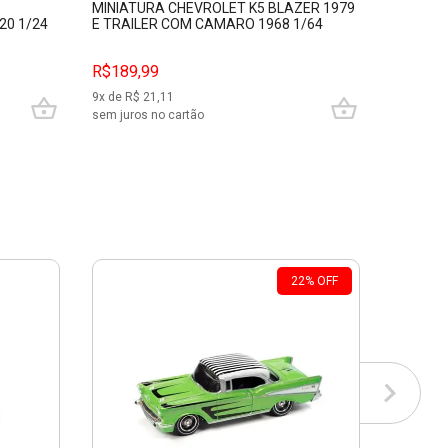
MINIATURA CHEVROLET K5 BLAZER 1979
MINIAT
20 1/24
E TRAILER COM CAMARO 1968 1/64
1977 B
MAISTO 11404
JADA 34
R$189,99
R$149,
9
x de R$
21,11
7
x de R$
sem juros no cartão
sem juros
22
%
OFF