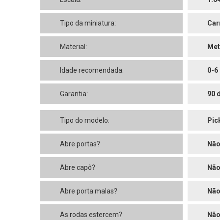
Tipo da miniatura:
Car
Material:
Met
Idade recomendada:
0-6
Garantia:
90 
Tipo do modelo:
Pic
Abre portas?
Nã
Abre capô?
Nã
Abre porta malas?
Nã
As rodas estercem?
Nã