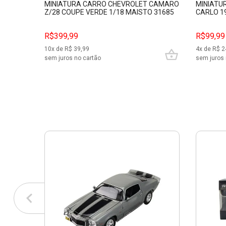
MINIATURA CARRO CHEVROLET CAMARO
MINIATU
Z/28 COUPE VERDE 1/18 MAISTO 31685
CARLO 19
R$399,99
R$99,99
10
x de R$
39,99
4
x de R$
2
sem juros no cartão
sem juros 