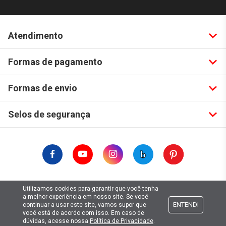
Atendimento
Formas de pagamento
Formas de envio
Selos de segurança
Copyright © 2019. Todos Os Direitos Reservados.
Utilizamos cookies para garantir que você tenha
Lima Hobbies Modelismo Eireli - EPP CNPJ: 00.149.281/0001-49
a melhor experiência em nosso site. Se você
ENTENDI
continuar a usar este site, vamos supor que
você está de acordo com isso. Em caso de
dúvidas, acesse nossa
Política de Privacidade
.