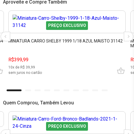
Aproveite e Compre Também
PREÇO EXCLUSIVO
64
MINIATURA CARRO SHELBY 1999 1/18 AZUL MAISTO 31142
M
M
R$399,99
R
10
x de R$
39,99
1
sem juros no cartão
se
Quem Comprou, Também Levou
PREÇO EXCLUSIVO