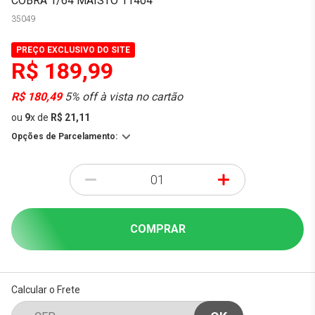
COBRA 1/64 MAISTO 11404
35049
PREÇO EXCLUSIVO DO SITE
R$ 189,99
R$ 180,49
5% off à vista no cartão
ou
9
x
de
R$ 21,11
Opções de Parcelamento:
-
+
COMPRAR
Calcular o Frete