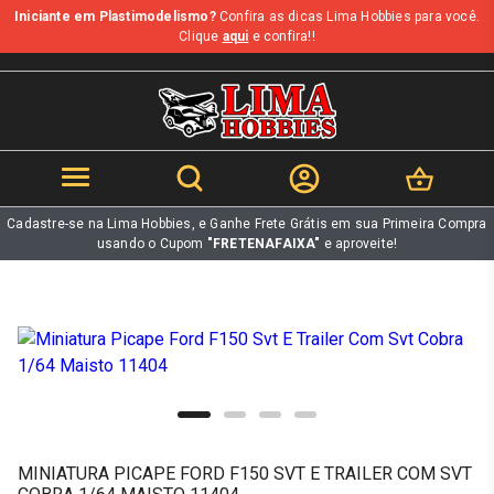
Iniciante em Plastimodelismo?
Confira as dicas Lima Hobbies para você.
b
Clique
aqui
e confira!!
Cadastre-se na Lima Hobbies, e Ganhe Frete Grátis em sua Primeira Compra
usando o Cupom
"FRETENAFAIXA"
e aproveite!
MINIATURA PICAPE FORD F150 SVT E TRAILER COM SVT