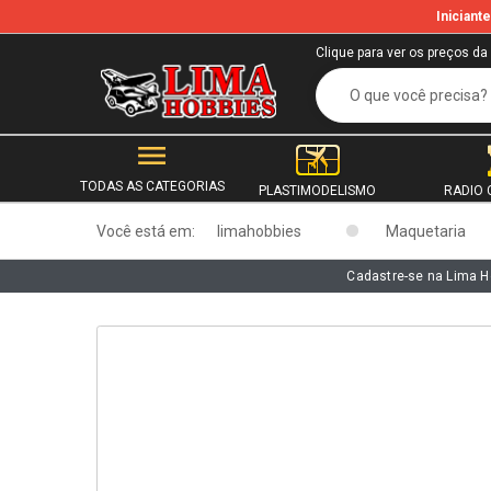
Inician
b
Clique para ver os preços da
TODAS AS CATEGORIAS
PLASTIMODELISMO
RADIO 
Você está em:
limahobbies
Maquetaria
Cadastre-se na Lima H