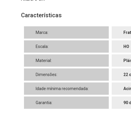
Características
Marca:
Fra
Escala:
HO
Material:
Plá
Dimensões:
22 
Idade mínima recomendada:
Aci
Garantia:
90 