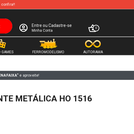
 confira!!
Entre ou Cadastre-se
0
Minha Conta
 GAMES
FERROMODELISMO
AUTORAMA
ENAFAIXA"
e aproveite!
NTE METÁLICA HO 1516