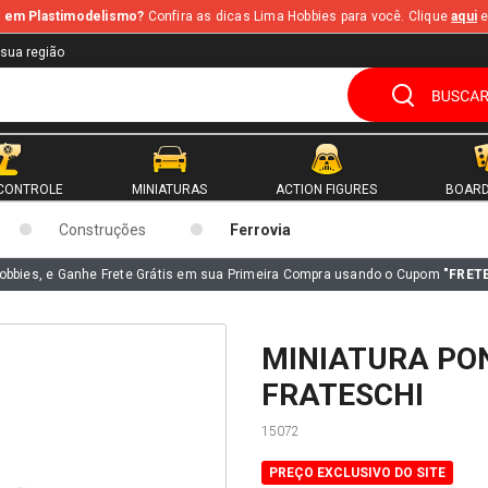
te em Plastimodelismo?
Confira as dicas Lima Hobbies para você. Clique
aqui
e
 sua região
CONTROLE
MINIATURAS
ACTION FIGURES
BOARD
Construções
Ferrovia
obbies, e Ganhe Frete Grátis em sua Primeira Compra usando o Cupom
"FRET
MINIATURA PO
FRATESCHI
15072
PREÇO EXCLUSIVO DO SITE