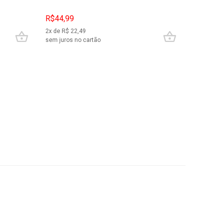
R$44,99
R$64,9
2
x de R$
22,49
3
x de R$
sem juros no cartão
sem juros