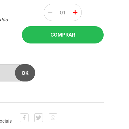
-
+
rtão
COMPRAR
ociais