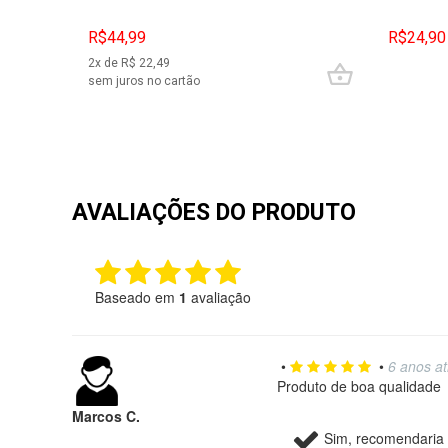
R$44,99
R$24,90
2
x de R$
22,49
sem juros no cartão
AVALIAÇÕES DO PRODUTO
Baseado em
1
avaliação
•
•
6 anos at
Produto de boa qualidade
Marcos C.
Sim, recomendaria 