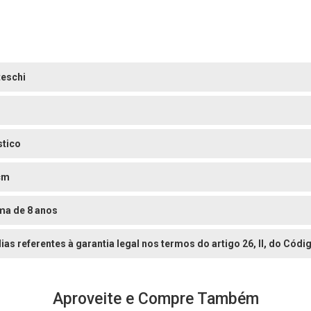
teschi
stico
cm
ma de 8 anos
dias referentes à garantia legal nos termos do artigo 26, II, do Có
Aproveite e Compre Também