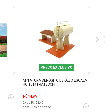
PREÇO EXCLUSIVO
MINIATURA DEPÓSITO DE ÓLEO ESCALA
PONTILH
HO 1514 FRATESCHI
FRATESC
R$44,99
R$44,9
2
x de R$
22,49
2
x de R$
sem juros no cartão
sem juros