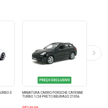
PREÇO EXCLUSIVO
TURBO S
MINIATURA CARRO PORSCHE CAYENNE
MINIAT
TURBO 1/24 PRETO BBURAGO 21056
TURBO D
R$249,99
R$59,9