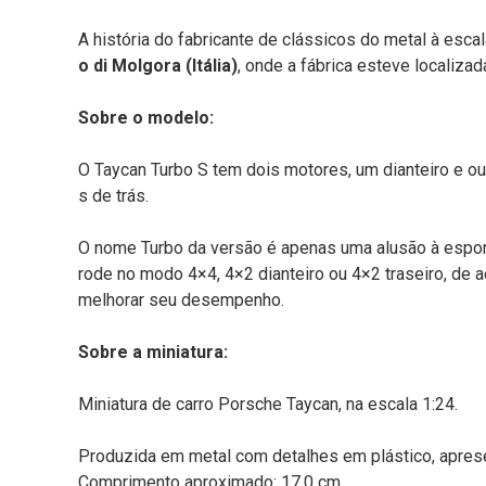
A história do fabricante de clássicos do metal à esca
o di Molgora (Itália)
, onde a fábrica esteve localizad
Sobre o modelo:
O Taycan Turbo S tem dois motores, um dianteiro e out
s de trás.
O nome Turbo da versão é apenas uma alusão à esport
rode no modo 4×4, 4×2 dianteiro ou 4×2 traseiro, de
melhorar seu desempenho.
Sobre a miniatura:
Miniatura de carro Porsche Taycan, na escala 1:24.
Produzida em metal com detalhes em plástico, aprese
Comprimento aproximado: 17,0 cm.