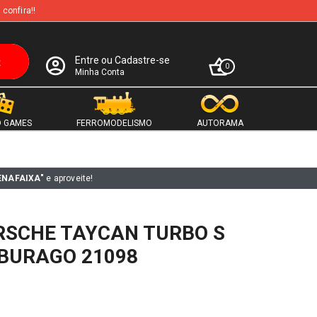
 confira!!
Entre ou Cadastre-se
0
Minha Conta
 GAMES
FERROMODELISMO
AUTORAMA
ENAFAIXA"
e aproveite!
RSCHE TAYCAN TURBO S
BBURAGO 21098