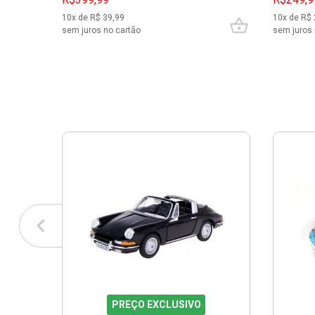
10
x de R$
39,99
10
x de R$
sem juros no cartão
sem juros 
PREÇO EXCLUSIVO