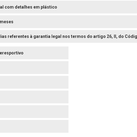
al com detalhes em plástico
 meses
dias referentes à garantia legal nos termos do artigo 26, II, do Có
eresportivo
o
o