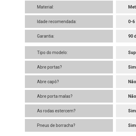
Material:
Met
Idade recomendada:
0-6
Garantia:
90 
Tipo do modelo:
Sup
Abre portas?
Sim
Abre capô?
Nã
Abre porta malas?
Nã
As rodas estercem?
Sim
Pneus de borracha?
Sim