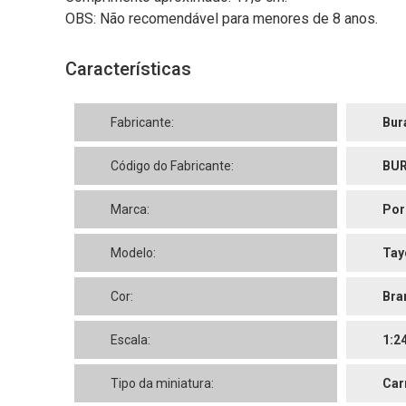
OBS: Não recomendável para menores de 8 anos.
Características
Fabricante:
Bur
Código do Fabricante:
BUR
Marca:
Por
Modelo:
Tay
Cor:
Bra
Escala:
1:2
Tipo da miniatura:
Car