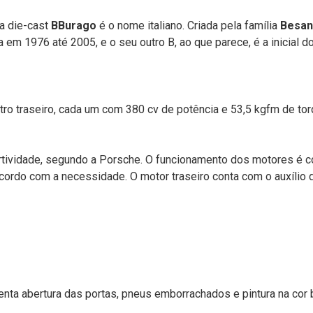
la die-cast
BBurago
é o nome italiano. Criada pela família
Besan
a em 1976 até 2005, e o seu outro B, ao que parece, é a inicial do
ro traseiro, cada um com 380 cv de potência e 53,5 kgfm de torqu
ividade, segundo a Porsche. O funcionamento dos motores é co
 acordo com a necessidade. O motor traseiro conta com o auxíli
nta abertura das portas, pneus emborrachados e pintura na cor 