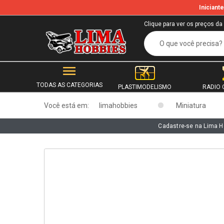
Inician
b
Clique para ver os preços da
TODAS AS CATEGORIAS
PLASTIMODELISMO
RADIO 
Você está em:
limahobbies
Miniatura
Cadastre-se na Lima H