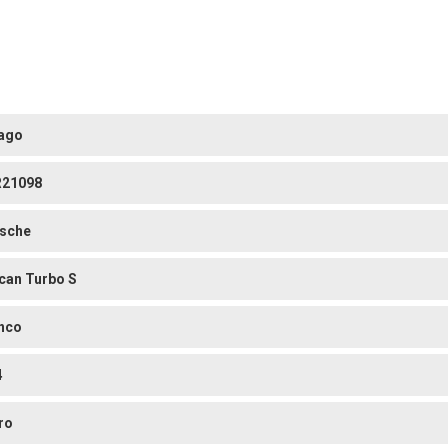
ago
21098
sche
can Turbo S
nco
4
ro