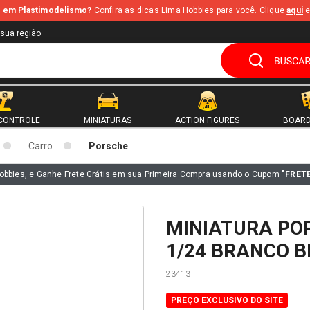
te em Plastimodelismo?
Confira as dicas Lima Hobbies para você. Clique
aqui
e
 sua região
CONTROLE
MINIATURAS
ACTION FIGURES
BOARD
Carro
Porsche
obbies, e Ganhe Frete Grátis em sua Primeira Compra usando o Cupom
"FRET
MINIATURA PO
1/24 BRANCO 
23413
PREÇO EXCLUSIVO DO SITE