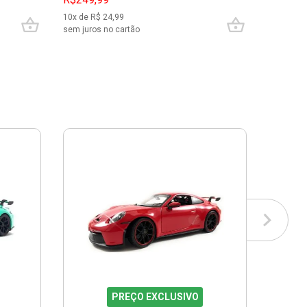
10
x de R$
24,99
2
x de R$
sem juros no cartão
sem juros
PREÇO EXCLUSIVO