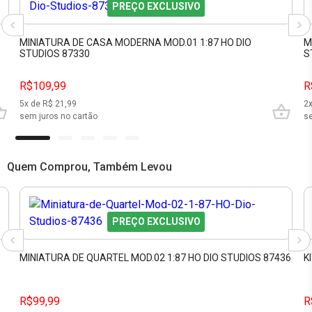
PREÇO EXCLUSIVO
MINIATURA DE CASA MODERNA MOD.01 1:87 HO DIO
M
STUDIOS 87330
S
R$109,99
R
5
x de R$
21,99
2
sem juros no cartão
se
Quem Comprou, Também Levou
PREÇO EXCLUSIVO
MINIATURA DE QUARTEL MOD.02 1:87 HO DIO STUDIOS 87436
K
R$99,99
R