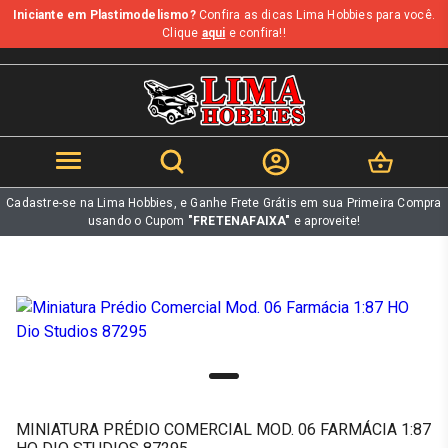
Iniciante em Plastimodelismo?
Confira as dicas Lima Hobbies para você.
b
Clique
aqui
e confira!!
Cadastre-se na Lima Hobbies, e Ganhe Frete Grátis em sua Primeira Compra
usando o Cupom
"FRETENAFAIXA"
e aproveite!
MINIATURA PRÉDIO COMERCIAL MOD. 06 FARMÁCIA 1:87