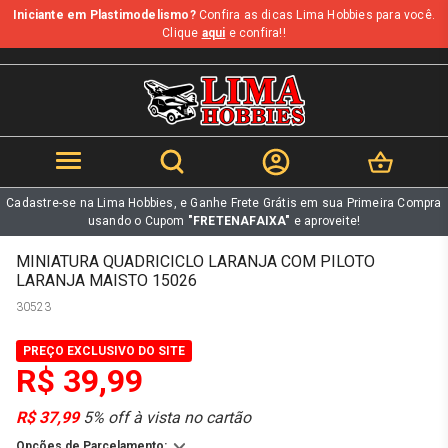
Iniciante em Plastimodelismo?
Confira as dicas Lima Hobbies para você.
b
Clique
aqui
e confira!!
Cadastre-se na Lima Hobbies, e Ganhe Frete Grátis em sua Primeira Compra
usando o Cupom
"FRETENAFAIXA"
e aproveite!
MINIATURA QUADRICICLO LARANJA COM PILOTO
LARANJA MAISTO 15026
30523
PREÇO EXCLUSIVO DO SITE
R$ 39,99
R$ 37,99
5% off à vista no cartão
Opções de Parcelamento: