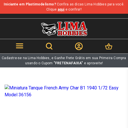
Iniciante em Plastimodelismo?
Confira as dicas Lima Hobbies para você.
b
Clique
aqui
e confira!!
Cadastre-se na Lima Hobbies, e Ganhe Frete Grátis em sua Primeira Compra
usando o Cupom
"FRETENAFAIXA"
e aproveite!