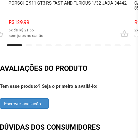
PORSCHE 911 GT3 RS FAST AND FURIOUS 1/32 JADA 34442
C
8
R$129,99
R
6
x de R$
21,66
2
sem juros no cartão
se
AVALIAÇÕES DO PRODUTO
Tem esse produto? Seja o primeiro a avaliá-lo!
Escrever avaliação...
DÚVIDAS DOS CONSUMIDORES