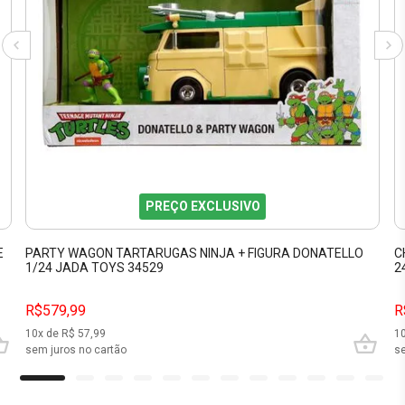
PREÇO EXCLUSIVO
E
PARTY WAGON TARTARUGAS NINJA + FIGURA DONATELLO
C
1/24 JADA TOYS 34529
2
R$579,99
R
10
x de R$
57,99
1
sem juros no cartão
se